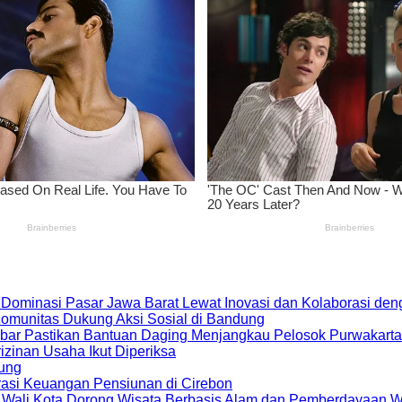
 Dominasi Pasar Jawa Barat Lewat Inovasi dan Kolaborasi d
 Komunitas Dukung Aksi Sosial di Bandung
bar Pastikan Bantuan Daging Menjangkau Pelosok Purwakarta
zinan Usaha Ikut Diperiksa
dung
rasi Keuangan Pensiunan di Cirebon
, Wali Kota Dorong Wisata Berbasis Alam dan Pemberdayaan 