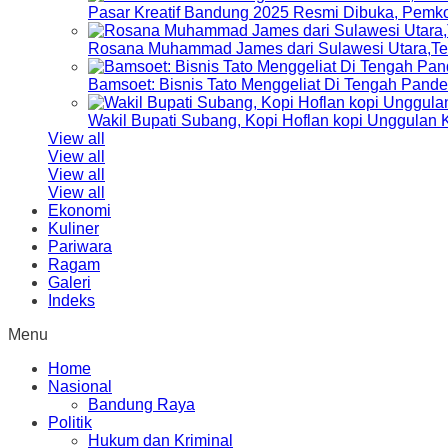
Pasar Kreatif Bandung 2025 Resmi Dibuka, Pemk
Rosana Muhammad James dari Sulawesi Utara,Terp
Bamsoet: Bisnis Tato Menggeliat Di Tengah Pand
Wakil Bupati Subang, Kopi Hoflan kopi Unggulan
View all
View all
View all
View all
Ekonomi
Kuliner
Pariwara
Ragam
Galeri
Indeks
Menu
Home
Nasional
Bandung Raya
Politik
Hukum dan Kriminal