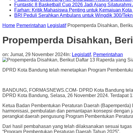
Funtastic 8 Basketball Cup 2026 Jadi Ajang Silaturahm
Farhan: Kritik Mahasiswa Penting untuk Kemajuan Kot
BRI Peduli Serahkan Ambulans untuk Wingdik 300/Tekn
Home
Pemerintahan
Legislatif
Propemperda Disahkan, Beriku
Propemperda Disahkan, Beri
on:
Jumat, 29 November 2024
In:
Legislatif
,
Pemerintahan
DPRD Kota Bandung telah menetapkan Program Pembentukan P
BANDUNG, FORMASNEWS.COM- DPRD Kota Bandung telah mene
DPRD Kota Bandung, Selasa, 26 November 2024. Terdapat 1
Ketua Badan Pembentukan Peraturan Daerah (Bapemperda) D
harmonisasi, pembulatan dan pemantapan konsepsi dengan ja
perangkat daerah pengusung Program Pembentukan Peratur
Dari hasil pembahasan yang telah dilaksanakan sesuai tu
“Program Pembentukan Peraturan Daerah Tahun 2025”.