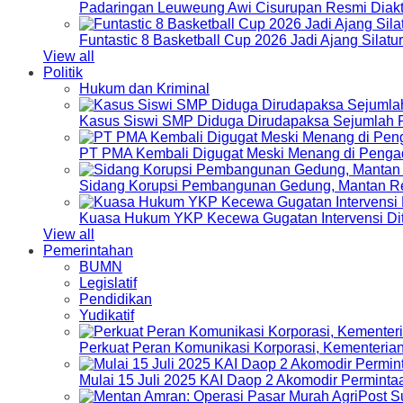
Padaringan Leuweung Awi Cisurupan Resmi Diakt
Funtastic 8 Basketball Cup 2026 Jadi Ajang Silat
View all
Politik
Hukum dan Kriminal
Kasus Siswi SMP Diduga Dirudapaksa Sejumlah P
PT PMA Kembali Digugat Meski Menang di Pengad
Sidang Korupsi Pembangunan Gedung, Mantan Re
Kuasa Hukum YKP Kecewa Gugatan Intervensi Di
View all
Pemerintahan
BUMN
Legislatif
Pendidikan
Yudikatif
Perkuat Peran Komunikasi Korporasi, Kementeri
Mulai 15 Juli 2025 KAI Daop 2 Akomodir Perminta