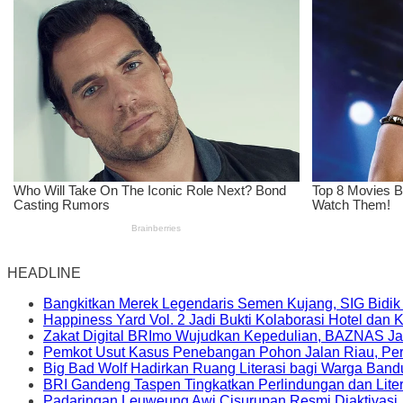
HEADLINE
Bangkitkan Merek Legendaris Semen Kujang, SIG Bidik
Happiness Yard Vol. 2 Jadi Bukti Kolaborasi Hotel dan
Zakat Digital BRImo Wujudkan Kepedulian, BAZNAS Ja
Pemkot Usut Kasus Penebangan Pohon Jalan Riau, Peri
Big Bad Wolf Hadirkan Ruang Literasi bagi Warga Ban
BRI Gandeng Taspen Tingkatkan Perlindungan dan Lite
Padaringan Leuweung Awi Cisurupan Resmi Diaktivasi