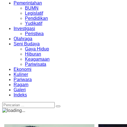
Pemerintahan
BUMN
Legislatif
Pendidikan
Yudikatif
Investigasi
Peristiwa
Olahraga
Seni Budaya
Gaya Hidup
Hiburan
Keagamaan
Pariwisata
Ekonomi
Kuliner
Pariwara
Ragam
Galeri
Indeks