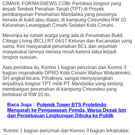
CIMAHI, FORMASNEWS.COM- Peristiwa longsor yang
terjadi Tembok Penahan Tanah (TPT) di Proyek
pembangunan Perumahan Mandalika yang posisinya
berada di bukit atau diatas, di kampung Cireundeu RW 10
Kelurahan Leuwigajah Cimahi Selatan Kota Cimahi.
Menimpa ke rumah warga yang ada di Perumahan Bukit
Cibogo Living (BCL) RT 04/17 Keluran dan Kecamatan yang
sama. Kini masyarakat perumahan BCL dan sejumlah
masyarakat lainnya merasa resah karena takut terjadi
longsor susulan.
Atas peristiwa itu, Komisi 1 bagian perizinan dan Komisi 3
bagian inspratruktu DPRD Kota Cimahi Wahyu Widyatmoko,
SH angkat bicara. Pihaknya, sangat menyayangkan
terjadinya longsor TPT milik PT. Mandalika yang sedang
membangun perumahan di kampung Cireundeu yang
berlokasi di RW 10 itu.
Baca Juga :
Polemik Tower BTS Protelindo
Mengarah ke Pengawasan Pemda, Warga Desak Izin
dan Persetujuan Lingkungan Dibuka ke Publik
“Komisi 1 bagian perizinan dan Komisi 3 bagian Infratruktur,