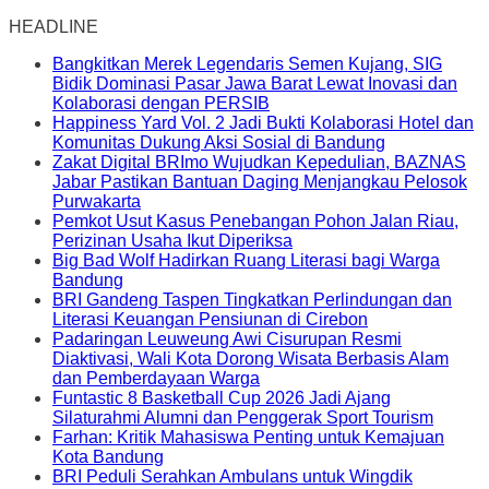
HEADLINE
Bangkitkan Merek Legendaris Semen Kujang, SIG
Bidik Dominasi Pasar Jawa Barat Lewat Inovasi dan
Kolaborasi dengan PERSIB
Happiness Yard Vol. 2 Jadi Bukti Kolaborasi Hotel dan
Komunitas Dukung Aksi Sosial di Bandung
Zakat Digital BRImo Wujudkan Kepedulian, BAZNAS
Jabar Pastikan Bantuan Daging Menjangkau Pelosok
Purwakarta
Pemkot Usut Kasus Penebangan Pohon Jalan Riau,
Perizinan Usaha Ikut Diperiksa
Big Bad Wolf Hadirkan Ruang Literasi bagi Warga
Bandung
BRI Gandeng Taspen Tingkatkan Perlindungan dan
Literasi Keuangan Pensiunan di Cirebon
Padaringan Leuweung Awi Cisurupan Resmi
Diaktivasi, Wali Kota Dorong Wisata Berbasis Alam
dan Pemberdayaan Warga
Funtastic 8 Basketball Cup 2026 Jadi Ajang
Silaturahmi Alumni dan Penggerak Sport Tourism
Farhan: Kritik Mahasiswa Penting untuk Kemajuan
Kota Bandung
BRI Peduli Serahkan Ambulans untuk Wingdik