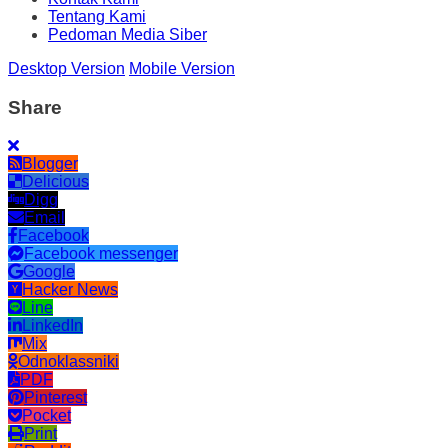
Tentang Kami
Pedoman Media Siber
Desktop Version
Mobile Version
Share
Blogger
Delicious
Digg
Email
Facebook
Facebook messenger
Google
Hacker News
Line
LinkedIn
Mix
Odnoklassniki
PDF
Pinterest
Pocket
Print