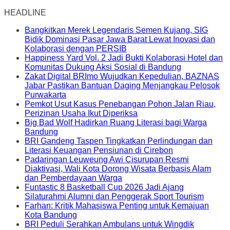
HEADLINE
Bangkitkan Merek Legendaris Semen Kujang, SIG
Bidik Dominasi Pasar Jawa Barat Lewat Inovasi dan
Kolaborasi dengan PERSIB
Happiness Yard Vol. 2 Jadi Bukti Kolaborasi Hotel dan
Komunitas Dukung Aksi Sosial di Bandung
Zakat Digital BRImo Wujudkan Kepedulian, BAZNAS
Jabar Pastikan Bantuan Daging Menjangkau Pelosok
Purwakarta
Pemkot Usut Kasus Penebangan Pohon Jalan Riau,
Perizinan Usaha Ikut Diperiksa
Big Bad Wolf Hadirkan Ruang Literasi bagi Warga
Bandung
BRI Gandeng Taspen Tingkatkan Perlindungan dan
Literasi Keuangan Pensiunan di Cirebon
Padaringan Leuweung Awi Cisurupan Resmi
Diaktivasi, Wali Kota Dorong Wisata Berbasis Alam
dan Pemberdayaan Warga
Funtastic 8 Basketball Cup 2026 Jadi Ajang
Silaturahmi Alumni dan Penggerak Sport Tourism
Farhan: Kritik Mahasiswa Penting untuk Kemajuan
Kota Bandung
BRI Peduli Serahkan Ambulans untuk Wingdik