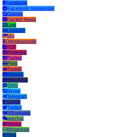
Facebook
Facebook messenger
Google
Hacker News
Line
LinkedIn
Mix
Odnoklassniki
PDF
Pinterest
Pocket
Print
Reddit
Renren
Short link
SMS
Skype
Telegram
Tumblr
Twitter
VKontakte
wechat
Weibo
WhatsApp
Xing