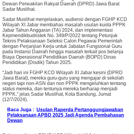
Dewan Perwakilan Rakyat Daerah (DPRD) Jawa Barat
Sadar Muslihat.
Sadar Muslihat menjelaskan, audiensi dengan FGHP KCD
Wilayah XI Jabar membahas masalah usulan kuota PPPK
Jabar Tahun Anggaran (TA) 2024, dan implementasi
Kepmendikbudristek No. 349/P/2022 tentang Petunjuk
Teknis Pelaksanaan Seleksi Calon Pegawai Pemerintah
dengan Perjanjian Kerja untuk Jabatan Fungsional Guru
pada Instansi Daerah hingga masalah terkait pos belanja
Biaya Operasional Pendidikan Daerah (BOPD) Dinas
Pendidikan (Disdik) Tahun 2025.
“Jadi hari ini FGHP KCD Wilayah XI Jabar kesini (DPRD
Jawa Barat), mereka guru-guru yang mengajar di sekolah
negeri tapi non-ASN dan non PPPK mengeluhkan tentang
status mereka, dan tentunya mereka berharap menjadi
PPPK,” jelas Sadar Muslihat, Kota Bandung, Jumat
(12/7/2024).
Baca Juga :
Usulan Raperda Pertanggungjawaban
Pelaksanaan APBD 2025 Jadi Agenda Pembahasan
Dewan