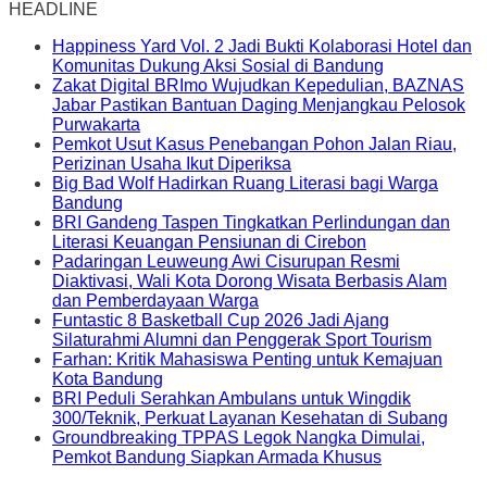
HEADLINE
Happiness Yard Vol. 2 Jadi Bukti Kolaborasi Hotel dan
Komunitas Dukung Aksi Sosial di Bandung
Zakat Digital BRImo Wujudkan Kepedulian, BAZNAS
Jabar Pastikan Bantuan Daging Menjangkau Pelosok
Purwakarta
Pemkot Usut Kasus Penebangan Pohon Jalan Riau,
Perizinan Usaha Ikut Diperiksa
Big Bad Wolf Hadirkan Ruang Literasi bagi Warga
Bandung
BRI Gandeng Taspen Tingkatkan Perlindungan dan
Literasi Keuangan Pensiunan di Cirebon
Padaringan Leuweung Awi Cisurupan Resmi
Diaktivasi, Wali Kota Dorong Wisata Berbasis Alam
dan Pemberdayaan Warga
Funtastic 8 Basketball Cup 2026 Jadi Ajang
Silaturahmi Alumni dan Penggerak Sport Tourism
Farhan: Kritik Mahasiswa Penting untuk Kemajuan
Kota Bandung
BRI Peduli Serahkan Ambulans untuk Wingdik
300/Teknik, Perkuat Layanan Kesehatan di Subang
Groundbreaking TPPAS Legok Nangka Dimulai,
Pemkot Bandung Siapkan Armada Khusus