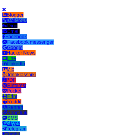
Blogger
Delicious
Digg
Email
Facebook
Facebook messenger
Google
Hacker News
Line
LinkedIn
Mix
Odnoklassniki
PDF
Pinterest
Pocket
Print
Reddit
Renren
Short link
SMS
Skype
Telegram
Tumblr