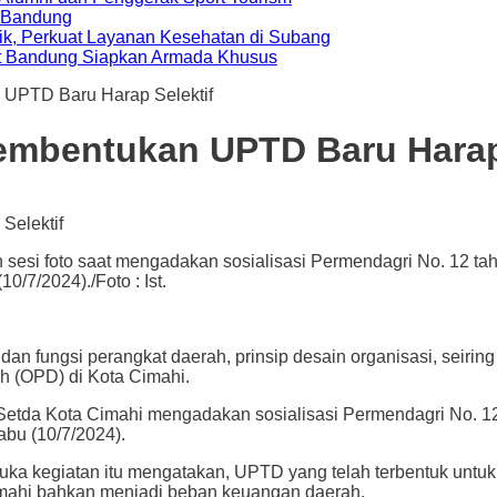
a Bandung
ik, Perkuat Layanan Kesehatan di Subang
t Bandung Siapkan Armada Khusus
n UPTD Baru Harap Selektif
Pembentukan UPTD Baru Harap
n sesi foto saat mengadakan sosialisasi Permendagri No. 12 t
/7/2024)./Foto : Ist.
ungsi perangkat daerah, prinsip desain organisasi, seirin
h (OPD) di Kota Cimahi.
 Setda Kota Cimahi mengadakan sosialisasi Permendagri No. 1
bu (10/7/2024).
ka kegiatan itu mengatakan, UPTD yang telah terbentuk untuk 
 Cimahi bahkan menjadi beban keuangan daerah.