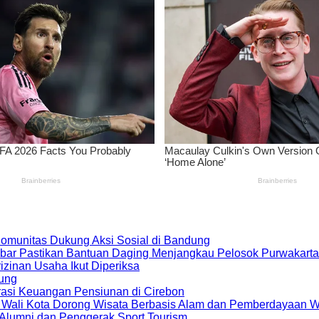
 Komunitas Dukung Aksi Sosial di Bandung
bar Pastikan Bantuan Daging Menjangkau Pelosok Purwakarta
zinan Usaha Ikut Diperiksa
dung
rasi Keuangan Pensiunan di Cirebon
, Wali Kota Dorong Wisata Berbasis Alam dan Pemberdayaan 
i Alumni dan Penggerak Sport Tourism