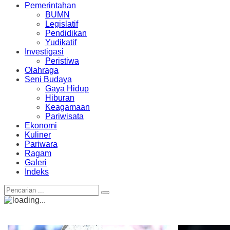
Pemerintahan
BUMN
Legislatif
Pendidikan
Yudikatif
Investigasi
Peristiwa
Olahraga
Seni Budaya
Gaya Hidup
Hiburan
Keagamaan
Pariwisata
Ekonomi
Kuliner
Pariwara
Ragam
Galeri
Indeks