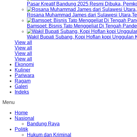
Pasar Kreatif Bandung 2025 Resmi Dibuka, Pemk
Rosana Muhammad James dari Sulawesi Utara,Terp
Bamsoet: Bisnis Tato Menggeliat Di Tengah Pand
Wakil Bupati Subang, Kopi Hoflan kopi Unggulan
View all
View all
View all
View all
Ekonomi
Kuliner
Pariwara
Ragam
Galeri
Indeks
Menu
Home
Nasional
Bandung Raya
Politik
Hukum dan Kriminal