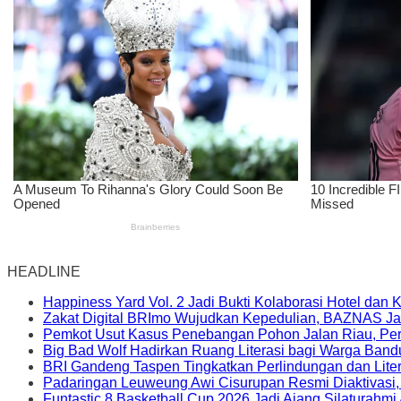
HEADLINE
Happiness Yard Vol. 2 Jadi Bukti Kolaborasi Hotel dan
Zakat Digital BRImo Wujudkan Kepedulian, BAZNAS Ja
Pemkot Usut Kasus Penebangan Pohon Jalan Riau, Peri
Big Bad Wolf Hadirkan Ruang Literasi bagi Warga Ban
BRI Gandeng Taspen Tingkatkan Perlindungan dan Lite
Padaringan Leuweung Awi Cisurupan Resmi Diaktivasi
Funtastic 8 Basketball Cup 2026 Jadi Ajang Silaturahm