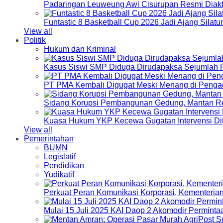
Padaringan Leuweung Awi Cisurupan Resmi Diakt
Funtastic 8 Basketball Cup 2026 Jadi Ajang Silat
View all
Politik
Hukum dan Kriminal
Kasus Siswi SMP Diduga Dirudapaksa Sejumlah P
PT PMA Kembali Digugat Meski Menang di Pengad
Sidang Korupsi Pembangunan Gedung, Mantan Re
Kuasa Hukum YKP Kecewa Gugatan Intervensi Di
View all
Pemerintahan
BUMN
Legislatif
Pendidikan
Yudikatif
Perkuat Peran Komunikasi Korporasi, Kementeri
Mulai 15 Juli 2025 KAI Daop 2 Akomodir Perminta