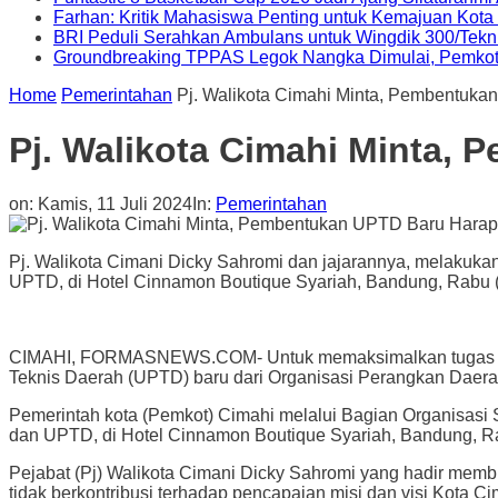
Farhan: Kritik Mahasiswa Penting untuk Kemajuan Kot
BRI Peduli Serahkan Ambulans untuk Wingdik 300/Tekn
Groundbreaking TPPAS Legok Nangka Dimulai, Pemko
Home
Pemerintahan
Pj. Walikota Cimahi Minta, Pembentuka
Pj. Walikota Cimahi Minta, 
on:
Kamis, 11 Juli 2024
In:
Pemerintahan
Pj. Walikota Cimani Dicky Sahromi dan jajarannya, melakuka
UPTD, di Hotel Cinnamon Boutique Syariah, Bandung, Rabu (10
CIMAHI, FORMASNEWS.COM- Untuk memaksimalkan tugas dan f
Teknis Daerah (UPTD) baru dari Organisasi Perangkan Daera
Pemerintah kota (Pemkot) Cimahi melalui Bagian Organisasi
dan UPTD, di Hotel Cinnamon Boutique Syariah, Bandung, Ra
Pejabat (Pj) Walikota Cimani Dicky Sahromi yang hadir membu
tidak berkontribusi terhadap pencapaian misi dan visi Kota