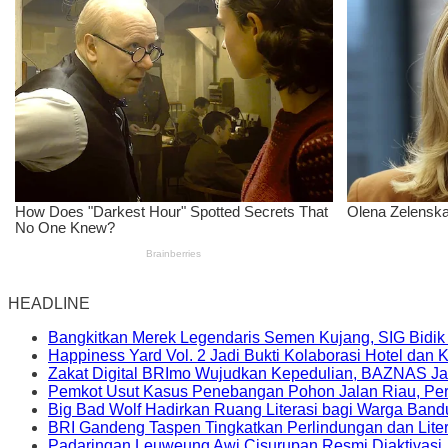
HEADLINE
Bangkitkan Merek Legendaris Semen Kujang, SIG Bidik
Happiness Yard Vol. 2 Jadi Bukti Kolaborasi Hotel dan
Zakat Digital BRImo Wujudkan Kepedulian, BAZNAS Ja
Pemkot Usut Kasus Penebangan Pohon Jalan Riau, Peri
Big Bad Wolf Hadirkan Ruang Literasi bagi Warga Ban
BRI Gandeng Taspen Tingkatkan Perlindungan dan Lite
Padaringan Leuweung Awi Cisurupan Resmi Diaktivasi