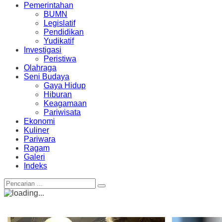
Pemerintahan
BUMN
Legislatif
Pendidikan
Yudikatif
Investigasi
Peristiwa
Olahraga
Seni Budaya
Gaya Hidup
Hiburan
Keagamaan
Pariwisata
Ekonomi
Kuliner
Pariwara
Ragam
Galeri
Indeks