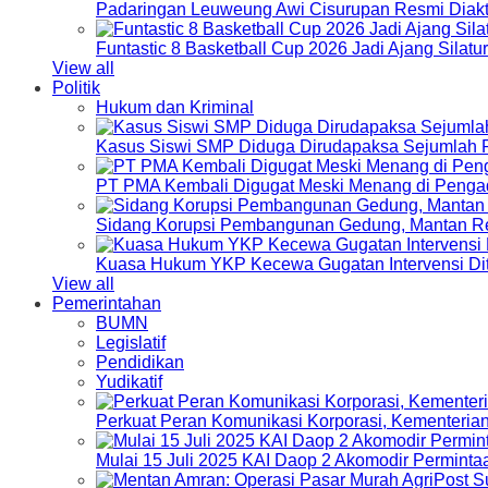
Padaringan Leuweung Awi Cisurupan Resmi Diakt
Funtastic 8 Basketball Cup 2026 Jadi Ajang Silat
View all
Politik
Hukum dan Kriminal
Kasus Siswi SMP Diduga Dirudapaksa Sejumlah P
PT PMA Kembali Digugat Meski Menang di Pengad
Sidang Korupsi Pembangunan Gedung, Mantan Re
Kuasa Hukum YKP Kecewa Gugatan Intervensi Di
View all
Pemerintahan
BUMN
Legislatif
Pendidikan
Yudikatif
Perkuat Peran Komunikasi Korporasi, Kementeri
Mulai 15 Juli 2025 KAI Daop 2 Akomodir Perminta