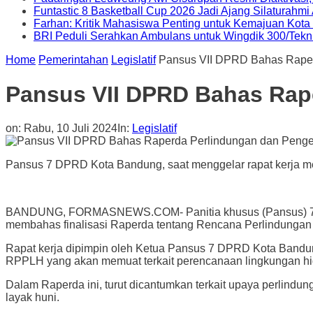
Funtastic 8 Basketball Cup 2026 Jadi Ajang Silaturahm
Farhan: Kritik Mahasiswa Penting untuk Kemajuan Kot
BRI Peduli Serahkan Ambulans untuk Wingdik 300/Tekn
Home
Pemerintahan
Legislatif
Pansus VII DPRD Bahas Raper
Pansus VII DPRD Bahas Rap
on:
Rabu, 10 Juli 2024
In:
Legislatif
Pansus 7 DPRD Kota Bandung, saat menggelar rapat kerja m
BANDUNG, FORMASNEWS.COM- Panitia khusus (Pansus) 7 DP
membahas finalisasi Raperda tentang Rencana Perlindungan
Rapat kerja dipimpin oleh Ketua Pansus 7 DPRD Kota Bandung
RPPLH yang akan memuat terkait perencanaan lingkungan hi
Dalam Raperda ini, turut dicantumkan terkait upaya perlind
layak huni.