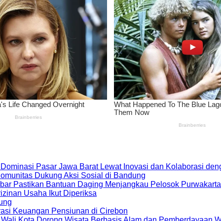
 Dominasi Pasar Jawa Barat Lewat Inovasi dan Kolaborasi d
 Komunitas Dukung Aksi Sosial di Bandung
bar Pastikan Bantuan Daging Menjangkau Pelosok Purwakarta
zinan Usaha Ikut Diperiksa
dung
rasi Keuangan Pensiunan di Cirebon
, Wali Kota Dorong Wisata Berbasis Alam dan Pemberdayaan 