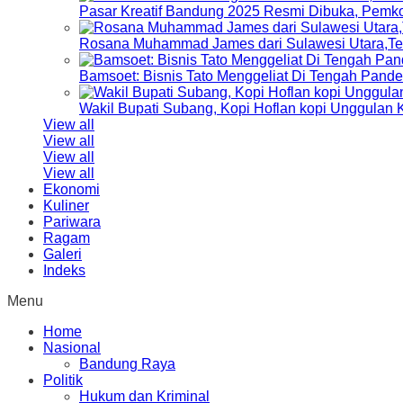
Pasar Kreatif Bandung 2025 Resmi Dibuka, Pemk
Rosana Muhammad James dari Sulawesi Utara,Terp
Bamsoet: Bisnis Tato Menggeliat Di Tengah Pand
Wakil Bupati Subang, Kopi Hoflan kopi Unggulan
View all
View all
View all
View all
Ekonomi
Kuliner
Pariwara
Ragam
Galeri
Indeks
Menu
Home
Nasional
Bandung Raya
Politik
Hukum dan Kriminal