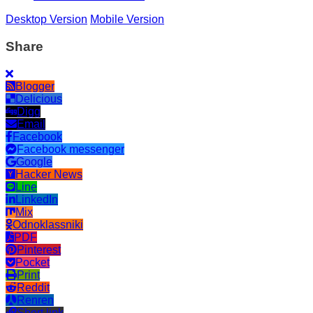
Desktop Version
Mobile Version
Share
Blogger
Delicious
Digg
Email
Facebook
Facebook messenger
Google
Hacker News
Line
LinkedIn
Mix
Odnoklassniki
PDF
Pinterest
Pocket
Print
Reddit
Renren
Short link