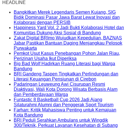
HEADLINE
Bangkitkan Merek Legendaris Semen Kujang, SIG
Bidik Dominasi Pasar Jawa Barat Lewat Inovasi dan
Kolaborasi dengan PERSIB
Happiness Yard Vol. 2 Jadi Bukti Kolaborasi Hotel dan
Komunitas Dukung Aksi Sosial di Bandung
Zakat Digital BRImo Wujudkan Kepedulian, BAZNAS
Jabar Pastikan Bantuan Daging Menjangkau Pelosok
Purwakarta
Pemkot Usut Kasus Penebangan Pohon Jalan Riau,
Perizinan Usaha Ikut Diperiksa
Big Bad Wolf Hadirkan Ruang Literasi bagi Warga
Bandung
BRI Gandeng Taspen Tingkatkan Perlindungan dan
Literasi Keuangan Pensiunan di Cirebon
Padaringan Leuweung Awi Cisurupan Resmi
Diaktivasi, Wali Kota Dorong Wisata Berbasis Alam
dan Pemberdayaan Warga
Funtastic 8 Basketball Cup 2026 Jadi Ajang
Silaturahmi Alumni dan Penggerak Sport Tourism
Farhan: Kritik Mahasiswa Penting untuk Kemajuan
Kota Bandung
BRI Peduli Serahkan Ambulans untuk Wingdik
300/Teknik, Perkuat Layanan Kesehatan di Subang