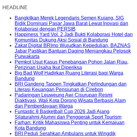
HEADLINE
Bangkitkan Merek Legendaris Semen Kujang, SIG
Bidik Dominasi Pasar Jawa Barat Lewat Inovasi dan
Kolaborasi dengan PERSIB
Happiness Yard Vol. 2 Jadi Bukti Kolaborasi Hotel dan
Komunitas Dukung Aksi Sosial di Bandung
Zakat Digital BRImo Wujudkan Kepedulian, BAZNAS
Jabar Pastikan Bantuan Daging Menjangkau Pelosok
Purwakarta
Pemkot Usut Kasus Penebangan Pohon Jalan Riau,
Perizinan Usaha Ikut Diperiksa
Big Bad Wolf Hadirkan Ruang Literasi bagi Warga
Bandung
BRI Gandeng Taspen Tingkatkan Perlindungan dan
Literasi Keuangan Pensiunan di Cirebon
Padaringan Leuweung Awi Cisurupan Resmi
Diaktivasi, Wali Kota Dorong Wisata Berbasis Alam
dan Pemberdayaan Warga
Funtastic 8 Basketball Cup 2026 Jadi Ajang
Silaturahmi Alumni dan Penggerak Sport Tourism
Farhan: Kritik Mahasiswa Penting untuk Kemajuan
Kota Bandung
BRI Peduli Serahkan Ambulans untuk Wingdik