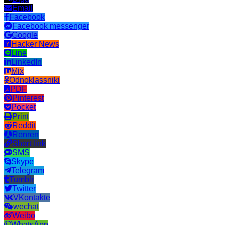
Email
Facebook
Facebook messenger
Google
Hacker News
Line
LinkedIn
Mix
Odnoklassniki
PDF
Pinterest
Pocket
Print
Reddit
Renren
Short link
SMS
Skype
Telegram
Tumblr
Twitter
VKontakte
wechat
Weibo
WhatsApp