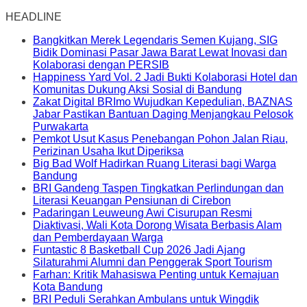
HEADLINE
Bangkitkan Merek Legendaris Semen Kujang, SIG
Bidik Dominasi Pasar Jawa Barat Lewat Inovasi dan
Kolaborasi dengan PERSIB
Happiness Yard Vol. 2 Jadi Bukti Kolaborasi Hotel dan
Komunitas Dukung Aksi Sosial di Bandung
Zakat Digital BRImo Wujudkan Kepedulian, BAZNAS
Jabar Pastikan Bantuan Daging Menjangkau Pelosok
Purwakarta
Pemkot Usut Kasus Penebangan Pohon Jalan Riau,
Perizinan Usaha Ikut Diperiksa
Big Bad Wolf Hadirkan Ruang Literasi bagi Warga
Bandung
BRI Gandeng Taspen Tingkatkan Perlindungan dan
Literasi Keuangan Pensiunan di Cirebon
Padaringan Leuweung Awi Cisurupan Resmi
Diaktivasi, Wali Kota Dorong Wisata Berbasis Alam
dan Pemberdayaan Warga
Funtastic 8 Basketball Cup 2026 Jadi Ajang
Silaturahmi Alumni dan Penggerak Sport Tourism
Farhan: Kritik Mahasiswa Penting untuk Kemajuan
Kota Bandung
BRI Peduli Serahkan Ambulans untuk Wingdik