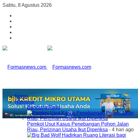
Sabtu, 8 Agustus 2026
Home
Nasional
Bandung Raya
Pemkot Usut Kasus Penebangan Pohon Jalan
Riau, Perizinan Usaha Ikut Diperiksa
- 4 hari ago