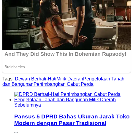
Tags:
Dewan Berhati-Hati
Milik Daerah
Pengelolaan Tanah
dan Bangunan
Pertimbangkan Cabut Perda
Sebelumnya
Pansus 5 DPRD Bahas Ukuran Jarak Toko
Modern dengan Pasar Tradisional