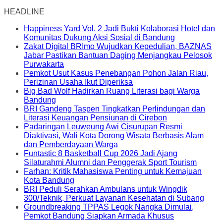
HEADLINE
Happiness Yard Vol. 2 Jadi Bukti Kolaborasi Hotel dan
Komunitas Dukung Aksi Sosial di Bandung
Zakat Digital BRImo Wujudkan Kepedulian, BAZNAS
Jabar Pastikan Bantuan Daging Menjangkau Pelosok
Purwakarta
Pemkot Usut Kasus Penebangan Pohon Jalan Riau,
Perizinan Usaha Ikut Diperiksa
Big Bad Wolf Hadirkan Ruang Literasi bagi Warga
Bandung
BRI Gandeng Taspen Tingkatkan Perlindungan dan
Literasi Keuangan Pensiunan di Cirebon
Padaringan Leuweung Awi Cisurupan Resmi
Diaktivasi, Wali Kota Dorong Wisata Berbasis Alam
dan Pemberdayaan Warga
Funtastic 8 Basketball Cup 2026 Jadi Ajang
Silaturahmi Alumni dan Penggerak Sport Tourism
Farhan: Kritik Mahasiswa Penting untuk Kemajuan
Kota Bandung
BRI Peduli Serahkan Ambulans untuk Wingdik
300/Teknik, Perkuat Layanan Kesehatan di Subang
Groundbreaking TPPAS Legok Nangka Dimulai,
Pemkot Bandung Siapkan Armada Khusus