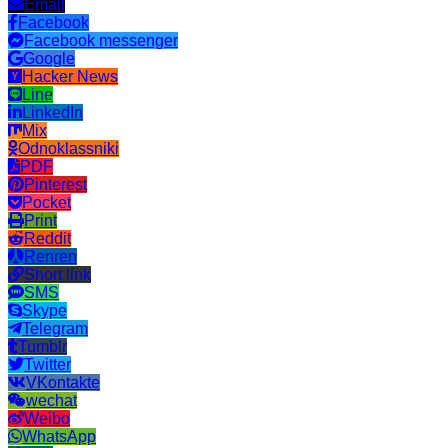
Email
Facebook
Facebook messenger
Google
Hacker News
Line
LinkedIn
Mix
Odnoklassniki
PDF
Pinterest
Pocket
Print
Reddit
Renren
Short link
SMS
Skype
Telegram
Tumblr
Twitter
VKontakte
wechat
Weibo
WhatsApp