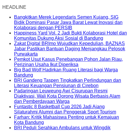
HEADLINE
Bangkitkan Merek Legendaris Semen Kujang, SIG
Bidik Dominasi Pasar Jawa Barat Lewat Inovasi dan
Kolaborasi dengan PERSIB
Happiness Yard Vol. 2 Jadi Bukti Kolaborasi Hotel dan
Komunitas Dukung Aksi Sosial di Bandung
Zakat Digital BRImo Wujudkan Kepedulian, BAZNAS
Jabar Pastikan Bantuan Daging Menjangkau Pelosok
Purwakarta
Pemkot Usut Kasus Penebangan Pohon Jalan Riau,
Perizinan Usaha Ikut Diperiksa
Big Bad Wolf Hadirkan Ruang Literasi bagi Warga
Bandung
BRI Gandeng Taspen Tingkatkan Perlindungan dan
Literasi Keuangan Pensiunan di Cirebon
Padaringan Leuweung Awi Cisurupan Resmi
Diaktivasi, Wali Kota Dorong Wisata Berbasis Alam
dan Pemberdayaan Warga
Funtastic 8 Basketball Cup 2026 Jadi Ajang
Silaturahmi Alumni dan Penggerak Sport Tourism
Farhan: Kritik Mahasiswa Penting untuk Kemajuan
Kota Bandung
BRI Peduli Serahkan Ambulans untuk Wingdik