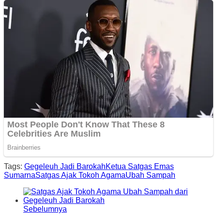
Tags:
Gegeleuh Jadi Barokah
Ketua Satgas Emas
Sumarna
Satgas Ajak Tokoh Agama
Ubah Sampah
Sebelumnya