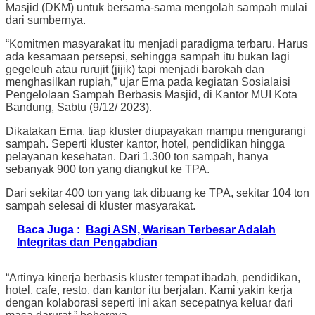
Masjid (DKM) untuk bersama-sama mengolah sampah mulai
dari sumbernya.
“Komitmen masyarakat itu menjadi paradigma terbaru. Harus
ada kesamaan persepsi, sehingga sampah itu bukan lagi
gegeleuh atau rurujit (jijik) tapi menjadi barokah dan
menghasilkan rupiah,” ujar Ema pada kegiatan Sosialaisi
Pengelolaan Sampah Berbasis Masjid, di Kantor MUI Kota
Bandung, Sabtu (9/12/ 2023).
Dikatakan Ema, tiap kluster diupayakan mampu mengurangi
sampah. Seperti kluster kantor, hotel, pendidikan hingga
pelayanan kesehatan. Dari 1.300 ton sampah, hanya
sebanyak 900 ton yang diangkut ke TPA.
Dari sekitar 400 ton yang tak dibuang ke TPA, sekitar 104 ton
sampah selesai di kluster masyarakat.
Baca Juga :
Bagi ASN, Warisan Terbesar Adalah
Integritas dan Pengabdian
“Artinya kinerja berbasis kluster tempat ibadah, pendidikan,
hotel, cafe, resto, dan kantor itu berjalan. Kami yakin kerja
dengan kolaborasi seperti ini akan secepatnya keluar dari