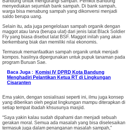
Bandung untuk mengurangi sampah. Pemkot Bandung
menyediakan sejumlah bank sampah. Di bank sampah,
warga bisa menabung sampah yang dikonversi menjadi
saldo berupa uang.
Selain itu, ada juga pengelolaan sampah organik dengan
maggot atau larva (berupa ulat) dari jenis lalat Black Soldier
Fly yang biasa disebut lalat BSF. Maggot inilah yang akan
berkembang biak dan memiliki nilai ekonomis.
Termasuk memanfaatkan sampah organik untuk menjadi
kompos. hasilnya dipergunakan untuk pupuk tanaman pada
program Buruan Sae.
Baca Juga :
Komisi IV DPRD Kota Bandung
Menghadiri Pelantikan Ketua RT di Lingkungan
Cisaranten
Ema yakin, dengan sosialisasi seperti ini, ilmu juga konsep
yang diberikan oleh pegiat lingkungan mampu diterapkan di
setiap tempat ibadah khsusunya masjid.
“Saya yakin kalau sudah dipahami dan menjadi sebuah
gerakan moral. Semua ada masalah yang bisa diselesaikan
termasuk juga dalam penanganan masalah sampah,”