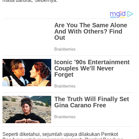
masa darurat,” bebernya.
Seperti diketahui, sejumlah upaya dilakukan Pemkot