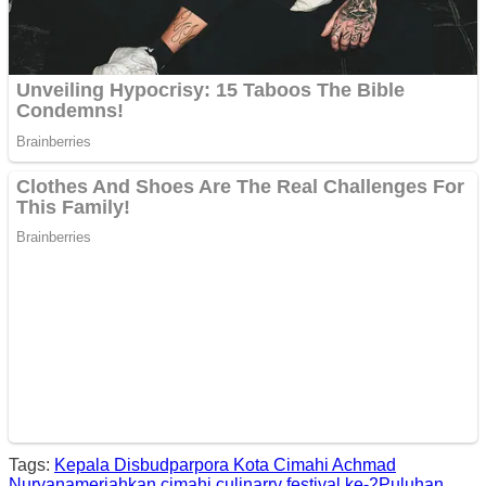
Tags:
Kepala Disbudparpora Kota Cimahi Achmad
Nuryana
meriahkan cimahi culinarry festival ke-2
Puluhan