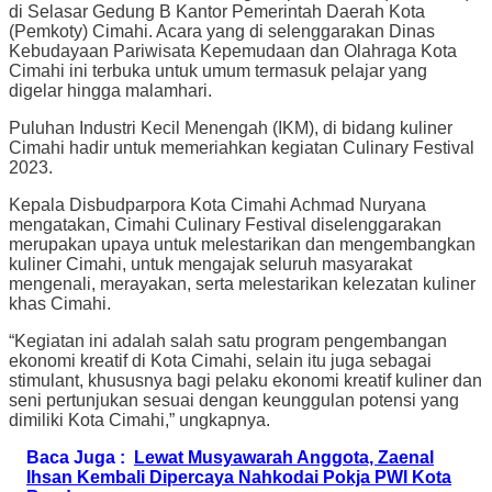
di Selasar Gedung B Kantor Pemerintah Daerah Kota
(Pemkoty) Cimahi. Acara yang di selenggarakan Dinas
Kebudayaan Pariwisata Kepemudaan dan Olahraga Kota
Cimahi ini terbuka untuk umum termasuk pelajar yang
digelar hingga malamhari.
Puluhan Industri Kecil Menengah (IKM), di bidang kuliner
Cimahi hadir untuk memeriahkan kegiatan Culinary Festival
2023.
Kepala Disbudparpora Kota Cimahi Achmad Nuryana
mengatakan, Cimahi Culinary Festival diselenggarakan
merupakan upaya untuk melestarikan dan mengembangkan
kuliner Cimahi, untuk mengajak seluruh masyarakat
mengenali, merayakan, serta melestarikan kelezatan kuliner
khas Cimahi.
“Kegiatan ini adalah salah satu program pengembangan
ekonomi kreatif di Kota Cimahi, selain itu juga sebagai
stimulant, khususnya bagi pelaku ekonomi kreatif kuliner dan
seni pertunjukan sesuai dengan keunggulan potensi yang
dimiliki Kota Cimahi,” ungkapnya.
Baca Juga :
Lewat Musyawarah Anggota, Zaenal
Ihsan Kembali Dipercaya Nahkodai Pokja PWI Kota