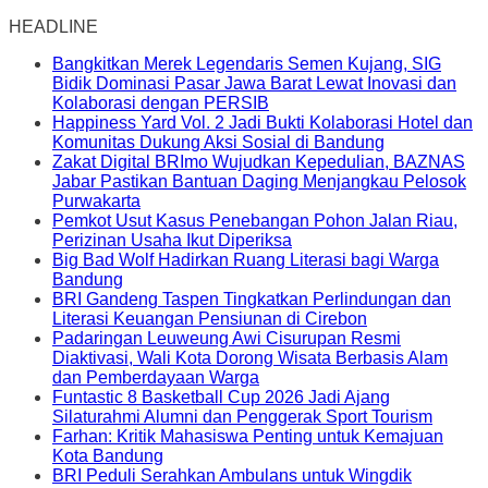
HEADLINE
Bangkitkan Merek Legendaris Semen Kujang, SIG
Bidik Dominasi Pasar Jawa Barat Lewat Inovasi dan
Kolaborasi dengan PERSIB
Happiness Yard Vol. 2 Jadi Bukti Kolaborasi Hotel dan
Komunitas Dukung Aksi Sosial di Bandung
Zakat Digital BRImo Wujudkan Kepedulian, BAZNAS
Jabar Pastikan Bantuan Daging Menjangkau Pelosok
Purwakarta
Pemkot Usut Kasus Penebangan Pohon Jalan Riau,
Perizinan Usaha Ikut Diperiksa
Big Bad Wolf Hadirkan Ruang Literasi bagi Warga
Bandung
BRI Gandeng Taspen Tingkatkan Perlindungan dan
Literasi Keuangan Pensiunan di Cirebon
Padaringan Leuweung Awi Cisurupan Resmi
Diaktivasi, Wali Kota Dorong Wisata Berbasis Alam
dan Pemberdayaan Warga
Funtastic 8 Basketball Cup 2026 Jadi Ajang
Silaturahmi Alumni dan Penggerak Sport Tourism
Farhan: Kritik Mahasiswa Penting untuk Kemajuan
Kota Bandung
BRI Peduli Serahkan Ambulans untuk Wingdik