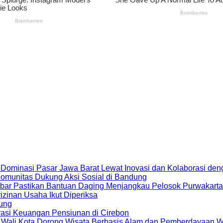
 Dominasi Pasar Jawa Barat Lewat Inovasi dan Kolaborasi d
 Komunitas Dukung Aksi Sosial di Bandung
bar Pastikan Bantuan Daging Menjangkau Pelosok Purwakarta
zinan Usaha Ikut Diperiksa
dung
rasi Keuangan Pensiunan di Cirebon
, Wali Kota Dorong Wisata Berbasis Alam dan Pemberdayaan 