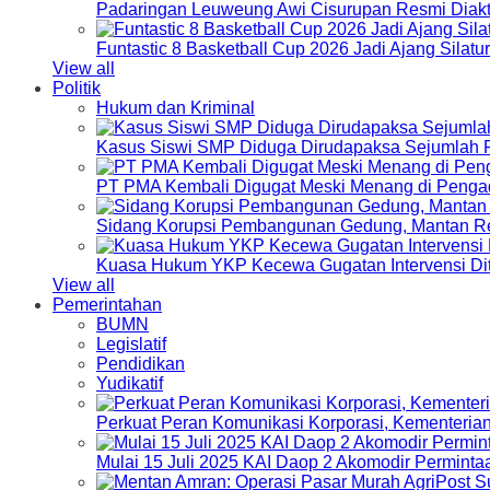
Padaringan Leuweung Awi Cisurupan Resmi Diakt
Funtastic 8 Basketball Cup 2026 Jadi Ajang Silat
View all
Politik
Hukum dan Kriminal
Kasus Siswi SMP Diduga Dirudapaksa Sejumlah P
PT PMA Kembali Digugat Meski Menang di Pengad
Sidang Korupsi Pembangunan Gedung, Mantan Re
Kuasa Hukum YKP Kecewa Gugatan Intervensi Di
View all
Pemerintahan
BUMN
Legislatif
Pendidikan
Yudikatif
Perkuat Peran Komunikasi Korporasi, Kementeri
Mulai 15 Juli 2025 KAI Daop 2 Akomodir Perminta