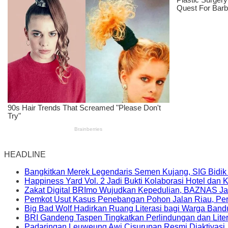
HEADLINE
Bangkitkan Merek Legendaris Semen Kujang, SIG Bidik
Happiness Yard Vol. 2 Jadi Bukti Kolaborasi Hotel dan
Zakat Digital BRImo Wujudkan Kepedulian, BAZNAS Ja
Pemkot Usut Kasus Penebangan Pohon Jalan Riau, Peri
Big Bad Wolf Hadirkan Ruang Literasi bagi Warga Ban
BRI Gandeng Taspen Tingkatkan Perlindungan dan Lite
Padaringan Leuweung Awi Cisurupan Resmi Diaktivasi