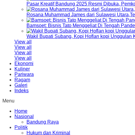
Pasar Kreatif Bandung 2025 Resmi Dibuka, Pemk
Rosana Muhammad James dari Sulawesi Utara,Terp
Bamsoet: Bisnis Tato Menggeliat Di Tengah Pand
Wakil Bupati Subang, Kopi Hoflan kopi Unggulan
View all
View all
View all
View all
Ekonomi
Kuliner
Pariwara
Ragam
Galeri
Indeks
Menu
Home
Nasional
Bandung Raya
Politik
Hukum dan Kriminal