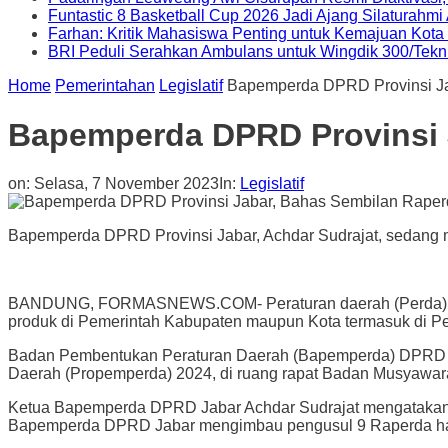
Funtastic 8 Basketball Cup 2026 Jadi Ajang Silaturahm
Farhan: Kritik Mahasiswa Penting untuk Kemajuan Kot
BRI Peduli Serahkan Ambulans untuk Wingdik 300/Tekn
Home
Pemerintahan
Legislatif
Bapemperda DPRD Provinsi Ja
Bapemperda DPRD Provinsi 
on:
Selasa, 7 November 2023
In:
Legislatif
Bapemperda DPRD Provinsi Jabar, Achdar Sudrajat, sedang 
BANDUNG, FORMASNEWS.COM- Peraturan daerah (Perda) yang
produk di Pemerintah Kabupaten maupun Kota termasuk di Pe
Badan Pembentukan Peraturan Daerah (Bapemperda) DPRD P
Daerah (Propemperda) 2024, di ruang rapat Badan Musyawar
Ketua Bapemperda DPRD Jabar Achdar Sudrajat mengatakan, 
Bapemperda DPRD Jabar mengimbau pengusul 9 Raperda har