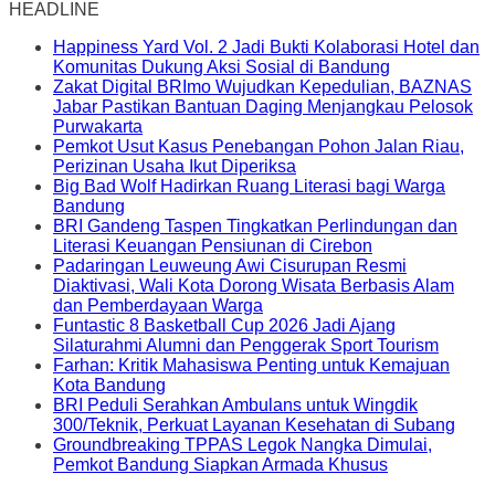
HEADLINE
Happiness Yard Vol. 2 Jadi Bukti Kolaborasi Hotel dan
Komunitas Dukung Aksi Sosial di Bandung
Zakat Digital BRImo Wujudkan Kepedulian, BAZNAS
Jabar Pastikan Bantuan Daging Menjangkau Pelosok
Purwakarta
Pemkot Usut Kasus Penebangan Pohon Jalan Riau,
Perizinan Usaha Ikut Diperiksa
Big Bad Wolf Hadirkan Ruang Literasi bagi Warga
Bandung
BRI Gandeng Taspen Tingkatkan Perlindungan dan
Literasi Keuangan Pensiunan di Cirebon
Padaringan Leuweung Awi Cisurupan Resmi
Diaktivasi, Wali Kota Dorong Wisata Berbasis Alam
dan Pemberdayaan Warga
Funtastic 8 Basketball Cup 2026 Jadi Ajang
Silaturahmi Alumni dan Penggerak Sport Tourism
Farhan: Kritik Mahasiswa Penting untuk Kemajuan
Kota Bandung
BRI Peduli Serahkan Ambulans untuk Wingdik
300/Teknik, Perkuat Layanan Kesehatan di Subang
Groundbreaking TPPAS Legok Nangka Dimulai,
Pemkot Bandung Siapkan Armada Khusus