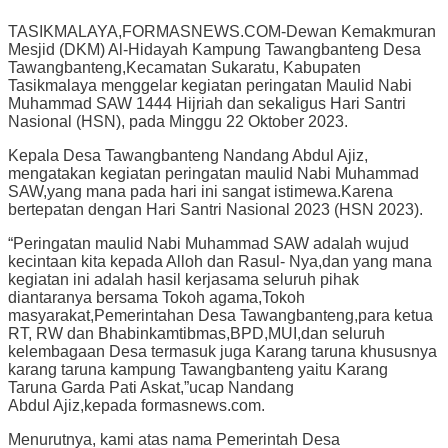
TASIKMALAYA,FORMASNEWS.COM-Dewan Kemakmuran
Mesjid (DKM) Al-Hidayah Kampung Tawangbanteng Desa
Tawangbanteng,Kecamatan Sukaratu, Kabupaten
Tasikmalaya menggelar kegiatan peringatan Maulid Nabi
Muhammad SAW 1444 Hijriah dan sekaligus Hari Santri
Nasional (HSN), pada Minggu 22 Oktober 2023.
Kepala Desa Tawangbanteng Nandang Abdul Ajiz,
mengatakan kegiatan peringatan maulid Nabi Muhammad
SAW,yang mana pada hari ini sangat istimewa.Karena
bertepatan dengan Hari Santri Nasional 2023 (HSN 2023).
“Peringatan maulid Nabi Muhammad SAW adalah wujud
kecintaan kita kepada Alloh dan Rasul- Nya,dan yang mana
kegiatan ini adalah hasil kerjasama seluruh pihak
diantaranya bersama Tokoh agama,Tokoh
masyarakat,Pemerintahan Desa Tawangbanteng,para ketua
RT, RW dan Bhabinkamtibmas,BPD,MUI,dan seluruh
kelembagaan Desa termasuk juga Karang taruna khususnya
karang taruna kampung Tawangbanteng yaitu Karang
Taruna Garda Pati Askat,”ucap Nandang
Abdul Ajiz,kepada formasnews.com.
Menurutnya, kami atas nama Pemerintah Desa