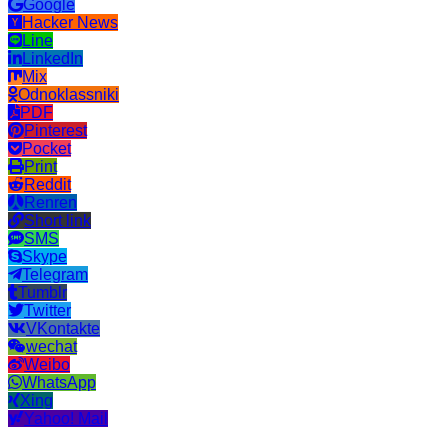
Google
Hacker News
Line
LinkedIn
Mix
Odnoklassniki
PDF
Pinterest
Pocket
Print
Reddit
Renren
Short link
SMS
Skype
Telegram
Tumblr
Twitter
VKontakte
wechat
Weibo
WhatsApp
Xing
Yahoo! Mail