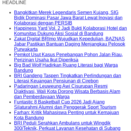
HEADLINE
Bangkitkan Merek Legendaris Semen Kujang, SIG
Bidik Dominasi Pasar Jawa Barat Lewat Inovasi dan
Kolaborasi dengan PERSIB
Happiness Yard Vol. 2 Jadi Bukti Kolaborasi Hotel dan
Komunitas Dukung Aksi Sosial di Bandung
Zakat Digital BRImo Wujudkan Kepedulian, BAZNAS
Jabar Pastikan Bantuan Daging Menjangkau Pelosok
Purwakarta
Pemkot Usut Kasus Penebangan Pohon Jalan Riau,
Perizinan Usaha Ikut Diperiksa
Big Bad Wolf Hadirkan Ruang Literasi bagi Warga
Bandung
BRI Gandeng Taspen Tingkatkan Perlindungan dan
Literasi Keuangan Pensiunan di Cirebon
Padaringan Leuweung Awi Cisurupan Resmi
Diaktivasi, Wali Kota Dorong Wisata Berbasis Alam
dan Pemberdayaan Warga
Funtastic 8 Basketball Cup 2026 Jadi Ajang
Silaturahmi Alumni dan Penggerak Sport Tourism
Farhan: Kritik Mahasiswa Penting untuk Kemajuan
Kota Bandung
BRI Peduli Serahkan Ambulans untuk Wingdik
300/Teknik, Perkuat Layanan Kesehatan di Subang