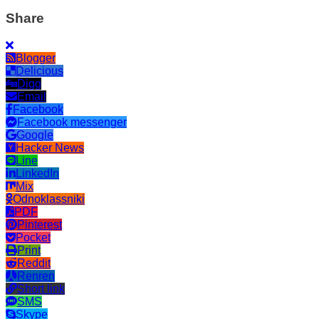
Share
Blogger
Delicious
Digg
Email
Facebook
Facebook messenger
Google
Hacker News
Line
LinkedIn
Mix
Odnoklassniki
PDF
Pinterest
Pocket
Print
Reddit
Renren
Short link
SMS
Skype