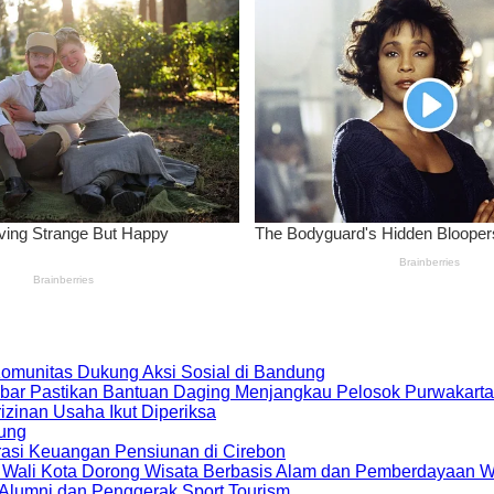
 Komunitas Dukung Aksi Sosial di Bandung
bar Pastikan Bantuan Daging Menjangkau Pelosok Purwakarta
zinan Usaha Ikut Diperiksa
dung
rasi Keuangan Pensiunan di Cirebon
, Wali Kota Dorong Wisata Berbasis Alam dan Pemberdayaan 
i Alumni dan Penggerak Sport Tourism