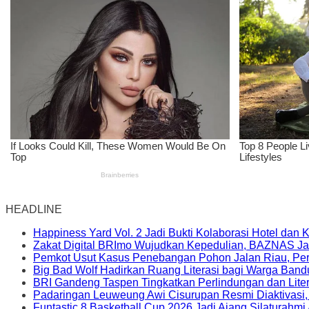
HEADLINE
Happiness Yard Vol. 2 Jadi Bukti Kolaborasi Hotel dan
Zakat Digital BRImo Wujudkan Kepedulian, BAZNAS Ja
Pemkot Usut Kasus Penebangan Pohon Jalan Riau, Peri
Big Bad Wolf Hadirkan Ruang Literasi bagi Warga Ban
BRI Gandeng Taspen Tingkatkan Perlindungan dan Lite
Padaringan Leuweung Awi Cisurupan Resmi Diaktivasi
Funtastic 8 Basketball Cup 2026 Jadi Ajang Silaturahm