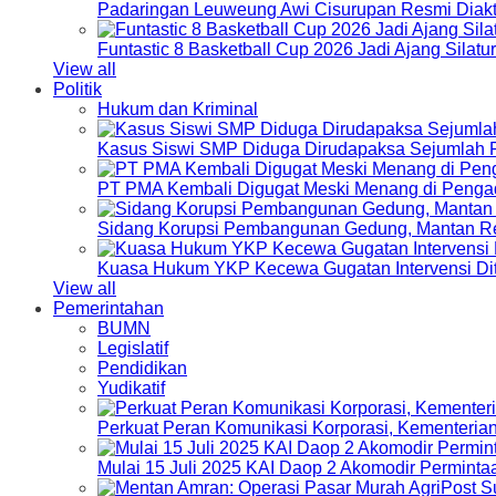
Padaringan Leuweung Awi Cisurupan Resmi Diakt
Funtastic 8 Basketball Cup 2026 Jadi Ajang Silat
View all
Politik
Hukum dan Kriminal
Kasus Siswi SMP Diduga Dirudapaksa Sejumlah P
PT PMA Kembali Digugat Meski Menang di Pengad
Sidang Korupsi Pembangunan Gedung, Mantan Re
Kuasa Hukum YKP Kecewa Gugatan Intervensi Di
View all
Pemerintahan
BUMN
Legislatif
Pendidikan
Yudikatif
Perkuat Peran Komunikasi Korporasi, Kementeri
Mulai 15 Juli 2025 KAI Daop 2 Akomodir Perminta