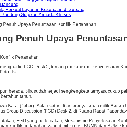
a Bandung
ik, Perkuat Layanan Kesehatan di Subang
t Bandung Siapkan Armada Khusus
ng Penuh Upaya Penuntasan Konflik Pertanahan
kung Penuh Upaya Penuntasan
t menghadiri FGD Desk 2, tentang mekanisme Penyelesaian Konf
to : Ist.
ada, bila sudah terjadi sengkengketa ternyata cukup pelik
 bertahun tahun.
i Jawa Barat (Jabar). Salah satun di antaranya tanah milik Ba
cus Group Discussion (FGD) Desk 2, di Ruang Rapat Papanday
gatakan, FGD yang bertemakan, Mekanisme Penyelesaian Konfli
ian konflik pertanahan yang dimiliki oleh BUMN dan BUMD kh