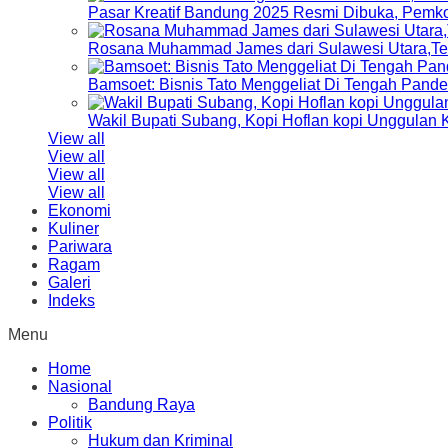
Pasar Kreatif Bandung 2025 Resmi Dibuka, Pemk
Rosana Muhammad James dari Sulawesi Utara,Terp
Bamsoet: Bisnis Tato Menggeliat Di Tengah Pand
Wakil Bupati Subang, Kopi Hoflan kopi Unggulan
View all
View all
View all
View all
Ekonomi
Kuliner
Pariwara
Ragam
Galeri
Indeks
Menu
Home
Nasional
Bandung Raya
Politik
Hukum dan Kriminal