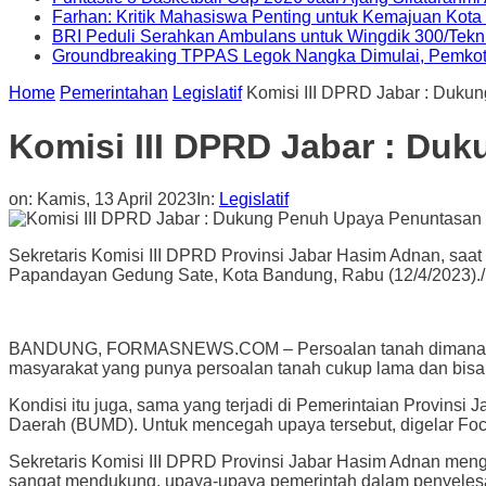
Farhan: Kritik Mahasiswa Penting untuk Kemajuan Kot
BRI Peduli Serahkan Ambulans untuk Wingdik 300/Tekn
Groundbreaking TPPAS Legok Nangka Dimulai, Pemko
Home
Pemerintahan
Legislatif
Komisi III DPRD Jabar : Duku
Komisi III DPRD Jabar : Du
on:
Kamis, 13 April 2023
In:
Legislatif
Sekretaris Komisi III DPRD Provinsi Jabar Hasim Adnan, saa
Papandayan Gedung Sate, Kota Bandung, Rabu (12/4/2023)./Fo
BANDUNG, FORMASNEWS.COM – Persoalan tanah dimanapun ber
masyarakat yang punya persoalan tanah cukup lama dan bisa
Kondisi itu juga, sama yang terjadi di Pemerintaian Provins
Daerah (BUMD). Untuk mencegah upaya tersebut, digelar Fo
Sekretaris Komisi III DPRD Provinsi Jabar Hasim Adnan men
sangat mendukung, upaya-upaya pemerintah dalam penyelesa