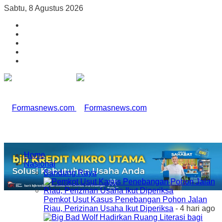
Sabtu, 8 Agustus 2026
Home
Nasional
Bandung Raya
Pemkot Usut Kasus Penebangan Pohon Jalan
Riau, Perizinan Usaha Ikut Diperiksa
- 4 hari ago