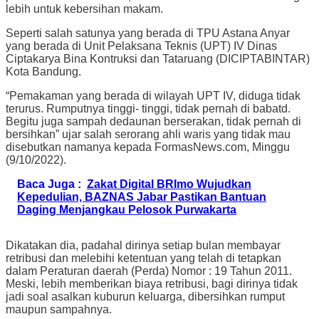
lebih untuk kebersihan makam.
Seperti salah satunya yang berada di TPU Astana Anyar
yang berada di Unit Pelaksana Teknis (UPT) IV Dinas
Ciptakarya Bina Kontruksi dan Tataruang (DICIPTABINTAR)
Kota Bandung.
“Pemakaman yang berada di wilayah UPT IV, diduga tidak
terurus. Rumputnya tinggi- tinggi, tidak pernah di babatd.
Begitu juga sampah dedaunan berserakan, tidak pernah di
bersihkan” ujar salah serorang ahli waris yang tidak mau
disebutkan namanya kepada FormasNews.com, Minggu
(9/10/2022).
Baca Juga :
Zakat Digital BRImo Wujudkan
Kepedulian, BAZNAS Jabar Pastikan Bantuan
Daging Menjangkau Pelosok Purwakarta
Dikatakan dia, padahal dirinya setiap bulan membayar
retribusi dan melebihi ketentuan yang telah di tetapkan
dalam Peraturan daerah (Perda) Nomor : 19 Tahun 2011.
Meski, lebih memberikan biaya retribusi, bagi dirinya tidak
jadi soal asalkan kuburun keluarga, dibersihkan rumput
maupun sampahnya.