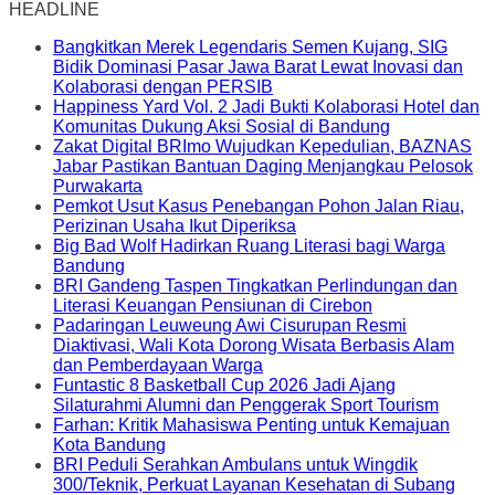
HEADLINE
Bangkitkan Merek Legendaris Semen Kujang, SIG
Bidik Dominasi Pasar Jawa Barat Lewat Inovasi dan
Kolaborasi dengan PERSIB
Happiness Yard Vol. 2 Jadi Bukti Kolaborasi Hotel dan
Komunitas Dukung Aksi Sosial di Bandung
Zakat Digital BRImo Wujudkan Kepedulian, BAZNAS
Jabar Pastikan Bantuan Daging Menjangkau Pelosok
Purwakarta
Pemkot Usut Kasus Penebangan Pohon Jalan Riau,
Perizinan Usaha Ikut Diperiksa
Big Bad Wolf Hadirkan Ruang Literasi bagi Warga
Bandung
BRI Gandeng Taspen Tingkatkan Perlindungan dan
Literasi Keuangan Pensiunan di Cirebon
Padaringan Leuweung Awi Cisurupan Resmi
Diaktivasi, Wali Kota Dorong Wisata Berbasis Alam
dan Pemberdayaan Warga
Funtastic 8 Basketball Cup 2026 Jadi Ajang
Silaturahmi Alumni dan Penggerak Sport Tourism
Farhan: Kritik Mahasiswa Penting untuk Kemajuan
Kota Bandung
BRI Peduli Serahkan Ambulans untuk Wingdik
300/Teknik, Perkuat Layanan Kesehatan di Subang