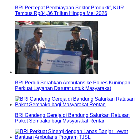
BRI Percepat Pembiayaan Sektor Produktif, KUR
Tembus Rp84,36 Triliun Hingga Mei 2026
BRI Peduli Serahkan Ambulans ke Polres Kuningan,
Perkuat Layanan Darurat untuk Masyarakat
BRI Gandeng Gereja di Bandung Salurkan Ratusan
Paket Sembako bagi Masyarakat Rentan