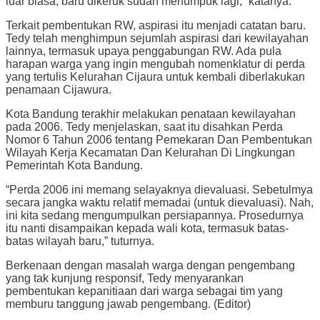
luar biasa, baru dikeruk sudah menumpuk lagi,” katanya.
Terkait pembentukan RW, aspirasi itu menjadi catatan baru.
Tedy telah menghimpun sejumlah aspirasi dari kewilayahan
lainnya, termasuk upaya penggabungan RW. Ada pula
harapan warga yang ingin mengubah nomenklatur di perda
yang tertulis Kelurahan Cijaura untuk kembali diberlakukan
penamaan Cijawura.
Kota Bandung terakhir melakukan penataan kewilayahan
pada 2006. Tedy menjelaskan, saat itu disahkan Perda
Nomor 6 Tahun 2006 tentang Pemekaran Dan Pembentukan
Wilayah Kerja Kecamatan Dan Kelurahan Di Lingkungan
Pemerintah Kota Bandung.
“Perda 2006 ini memang selayaknya dievaluasi. Sebetulmya
secara jangka waktu relatif memadai (untuk dievaluasi). Nah,
ini kita sedang mengumpulkan persiapannya. Prosedurnya
itu nanti disampaikan kepada wali kota, termasuk batas-
batas wilayah baru,” tuturnya.
Berkenaan dengan masalah warga dengan pengembang
yang tak kunjung responsif, Tedy menyarankan
pembentukan kepanitiaan dari warga sebagai tim yang
memburu tanggung jawab pengembang. (Editor)