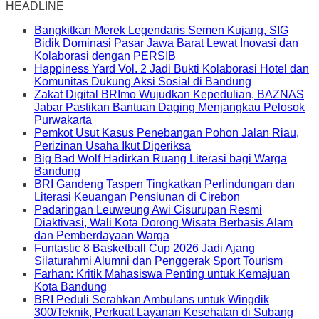
HEADLINE
Bangkitkan Merek Legendaris Semen Kujang, SIG
Bidik Dominasi Pasar Jawa Barat Lewat Inovasi dan
Kolaborasi dengan PERSIB
Happiness Yard Vol. 2 Jadi Bukti Kolaborasi Hotel dan
Komunitas Dukung Aksi Sosial di Bandung
Zakat Digital BRImo Wujudkan Kepedulian, BAZNAS
Jabar Pastikan Bantuan Daging Menjangkau Pelosok
Purwakarta
Pemkot Usut Kasus Penebangan Pohon Jalan Riau,
Perizinan Usaha Ikut Diperiksa
Big Bad Wolf Hadirkan Ruang Literasi bagi Warga
Bandung
BRI Gandeng Taspen Tingkatkan Perlindungan dan
Literasi Keuangan Pensiunan di Cirebon
Padaringan Leuweung Awi Cisurupan Resmi
Diaktivasi, Wali Kota Dorong Wisata Berbasis Alam
dan Pemberdayaan Warga
Funtastic 8 Basketball Cup 2026 Jadi Ajang
Silaturahmi Alumni dan Penggerak Sport Tourism
Farhan: Kritik Mahasiswa Penting untuk Kemajuan
Kota Bandung
BRI Peduli Serahkan Ambulans untuk Wingdik
300/Teknik, Perkuat Layanan Kesehatan di Subang