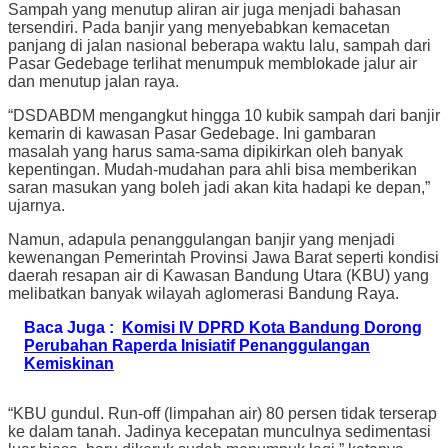
Sampah yang menutup aliran air juga menjadi bahasan
tersendiri. Pada banjir yang menyebabkan kemacetan
panjang di jalan nasional beberapa waktu lalu, sampah dari
Pasar Gedebage terlihat menumpuk memblokade jalur air
dan menutup jalan raya.
“DSDABDM mengangkut hingga 10 kubik sampah dari banjir
kemarin di kawasan Pasar Gedebage. Ini gambaran
masalah yang harus sama-sama dipikirkan oleh banyak
kepentingan. Mudah-mudahan para ahli bisa memberikan
saran masukan yang boleh jadi akan kita hadapi ke depan,”
ujarnya.
Namun, adapula penanggulangan banjir yang menjadi
kewenangan Pemerintah Provinsi Jawa Barat seperti kondisi
daerah resapan air di Kawasan Bandung Utara (KBU) yang
melibatkan banyak wilayah aglomerasi Bandung Raya.
Baca Juga :
Komisi IV DPRD Kota Bandung Dorong
Perubahan Raperda Inisiatif Penanggulangan
Kemiskinan
“KBU gundul. Run-off (limpahan air) 80 persen tidak terserap
ke dalam tanah. Jadinya kecepatan munculnya sedimentasi