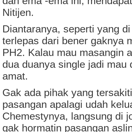
dan ema -ema ini, mendapat
Nitijen.
Diantaranya, seperti yang d
terlepas dari bener gaknya m
PH2. Kalau mau masangin ar
dua duanya single jadi mau
amat.
Gak ada pihak yang tersakit
pasangan apalagi udah kelua
Chemestynya, langsung di j
gak hormatin pasangan aslin