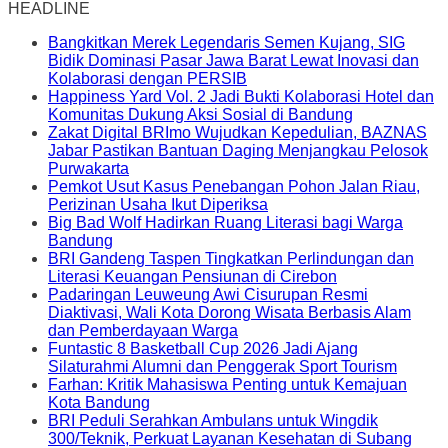
HEADLINE
Bangkitkan Merek Legendaris Semen Kujang, SIG
Bidik Dominasi Pasar Jawa Barat Lewat Inovasi dan
Kolaborasi dengan PERSIB
Happiness Yard Vol. 2 Jadi Bukti Kolaborasi Hotel dan
Komunitas Dukung Aksi Sosial di Bandung
Zakat Digital BRImo Wujudkan Kepedulian, BAZNAS
Jabar Pastikan Bantuan Daging Menjangkau Pelosok
Purwakarta
Pemkot Usut Kasus Penebangan Pohon Jalan Riau,
Perizinan Usaha Ikut Diperiksa
Big Bad Wolf Hadirkan Ruang Literasi bagi Warga
Bandung
BRI Gandeng Taspen Tingkatkan Perlindungan dan
Literasi Keuangan Pensiunan di Cirebon
Padaringan Leuweung Awi Cisurupan Resmi
Diaktivasi, Wali Kota Dorong Wisata Berbasis Alam
dan Pemberdayaan Warga
Funtastic 8 Basketball Cup 2026 Jadi Ajang
Silaturahmi Alumni dan Penggerak Sport Tourism
Farhan: Kritik Mahasiswa Penting untuk Kemajuan
Kota Bandung
BRI Peduli Serahkan Ambulans untuk Wingdik
300/Teknik, Perkuat Layanan Kesehatan di Subang