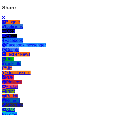
Share
Blogger
Delicious
Digg
Email
Facebook
Facebook messenger
Google
Hacker News
Line
LinkedIn
Mix
Odnoklassniki
PDF
Pinterest
Pocket
Print
Reddit
Renren
Short link
SMS
Skype