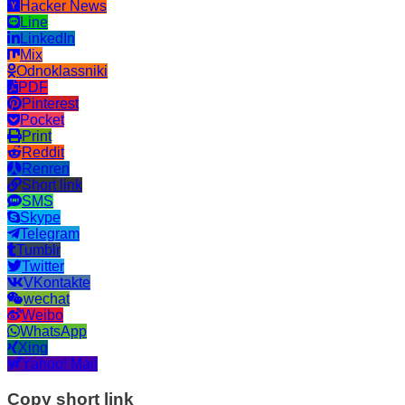
Hacker News
Line
LinkedIn
Mix
Odnoklassniki
PDF
Pinterest
Pocket
Print
Reddit
Renren
Short link
SMS
Skype
Telegram
Tumblr
Twitter
VKontakte
wechat
Weibo
WhatsApp
Xing
Yahoo! Mail
Copy short link