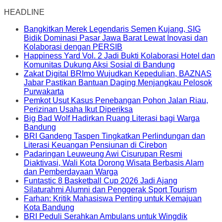
HEADLINE
Bangkitkan Merek Legendaris Semen Kujang, SIG
Bidik Dominasi Pasar Jawa Barat Lewat Inovasi dan
Kolaborasi dengan PERSIB
Happiness Yard Vol. 2 Jadi Bukti Kolaborasi Hotel dan
Komunitas Dukung Aksi Sosial di Bandung
Zakat Digital BRImo Wujudkan Kepedulian, BAZNAS
Jabar Pastikan Bantuan Daging Menjangkau Pelosok
Purwakarta
Pemkot Usut Kasus Penebangan Pohon Jalan Riau,
Perizinan Usaha Ikut Diperiksa
Big Bad Wolf Hadirkan Ruang Literasi bagi Warga
Bandung
BRI Gandeng Taspen Tingkatkan Perlindungan dan
Literasi Keuangan Pensiunan di Cirebon
Padaringan Leuweung Awi Cisurupan Resmi
Diaktivasi, Wali Kota Dorong Wisata Berbasis Alam
dan Pemberdayaan Warga
Funtastic 8 Basketball Cup 2026 Jadi Ajang
Silaturahmi Alumni dan Penggerak Sport Tourism
Farhan: Kritik Mahasiswa Penting untuk Kemajuan
Kota Bandung
BRI Peduli Serahkan Ambulans untuk Wingdik