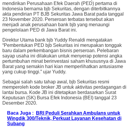
mendirikan Perusahaan Efek Daerah (PED) pertama di
Indonesia bernama bjb Sekuritas, dengan diterbitkannya
akta pendirian PT BJB Sekuritas Jawa Barat pada tanggal
23 November 2020. Perseroan terbatas tersebut akan
menjadi anak perusahaan bank bjb yang menaungi
pengelolaan PED di Jawa Barat ini.
Direktur Utama bank bjb Yuddy Renaldi mengatakan
“Pembentukan PED bjb Sekuritas ini merupakan tonggak
baru dalam perkembangan bisnis perseroan. Pelebaran
sayap usaha ini dilakukan untuk menyerap potensi angka
pertumbuhan minat berinvestasi saham khususnya di Jawa
Barat yang semakin hari kian memperlihatkan antusiasme
yang cukup tinggi.” ujar Yuddy.
Sebagai salah satu tahap awal, bjb Sekuritas resmi
memperoleh kode broker JB untuk aktivitas perdagangan di
lantai bursa. Kode JB ini ditetapkan berdasarkan Surat
Keputusan (SK) Bursa Efek Indonesia (BEI) tanggal 23
Desember 2020.
Baca Juga :
BRI Peduli Serahkan Ambulans untuk
Wingdik 300/Teknik, Perkuat Layanan Kesehatan di
Subang