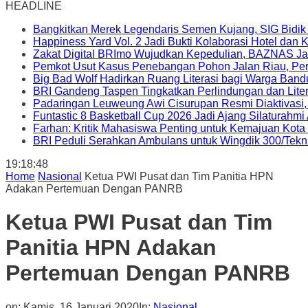
HEADLINE
Bangkitkan Merek Legendaris Semen Kujang, SIG Bidik
Happiness Yard Vol. 2 Jadi Bukti Kolaborasi Hotel dan
Zakat Digital BRImo Wujudkan Kepedulian, BAZNAS Ja
Pemkot Usut Kasus Penebangan Pohon Jalan Riau, Peri
Big Bad Wolf Hadirkan Ruang Literasi bagi Warga Ban
BRI Gandeng Taspen Tingkatkan Perlindungan dan Lite
Padaringan Leuweung Awi Cisurupan Resmi Diaktivasi
Funtastic 8 Basketball Cup 2026 Jadi Ajang Silaturahm
Farhan: Kritik Mahasiswa Penting untuk Kemajuan Kot
BRI Peduli Serahkan Ambulans untuk Wingdik 300/Tekn
19:18:49
Home
Nasional
Ketua PWI Pusat dan Tim Panitia HPN
Adakan Pertemuan Dengan PANRB
Ketua PWI Pusat dan Tim
Panitia HPN Adakan
Pertemuan Dengan PANRB
on:
Kamis, 16 Januari 2020
In:
Nasional