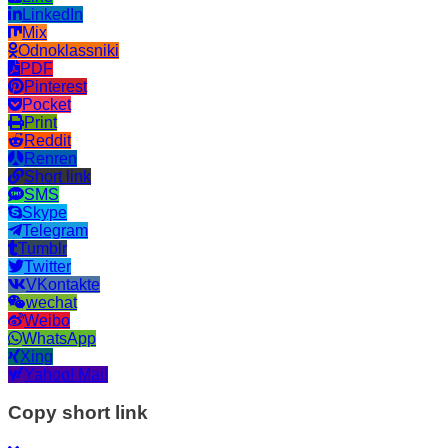
LinkedIn
Mix
Odnoklassniki
PDF
Pinterest
Pocket
Print
Reddit
Renren
Short link
SMS
Skype
Telegram
Tumblr
Twitter
VKontakte
wechat
Weibo
WhatsApp
Xing
Yahoo! Mail
Copy short link