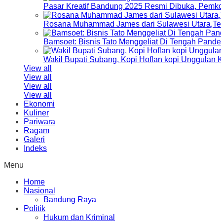
Pasar Kreatif Bandung 2025 Resmi Dibuka, Pemk
Rosana Muhammad James dari Sulawesi Utara,Terp
Bamsoet: Bisnis Tato Menggeliat Di Tengah Pand
Wakil Bupati Subang, Kopi Hoflan kopi Unggulan
View all
View all
View all
View all
Ekonomi
Kuliner
Pariwara
Ragam
Galeri
Indeks
Menu
Home
Nasional
Bandung Raya
Politik
Hukum dan Kriminal