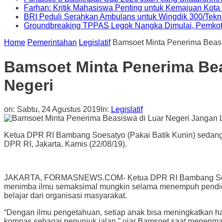
Farhan: Kritik Mahasiswa Penting untuk Kemajuan Kot
BRI Peduli Serahkan Ambulans untuk Wingdik 300/Tekn
Groundbreaking TPPAS Legok Nangka Dimulai, Pemko
Home
Pemerintahan
Legislatif
Bamsoet Minta Penerima Beas
Bamsoet Minta Penerima Be
Negeri
on:
Sabtu, 24 Agustus 2019
In:
Legislatif
Ketua DPR RI Bambang Soesatyo (Pakai Batik Kunin) sedang 
DPR RI, Jakarta, Kamis (22/08/19).
JAKARTA, FORMASNEWS.COM- Ketua DPR RI Bambang Soesatyo
menimba ilmu semaksimal mungkin selama menempuh pendidika
belajar dari organisasi masyarakat.
“Dengan ilmu pengetahuan, setiap anak bisa meningkatkan hark
kompas sebagai penunjuk jalan,” ujar Bamsoet saat menerim