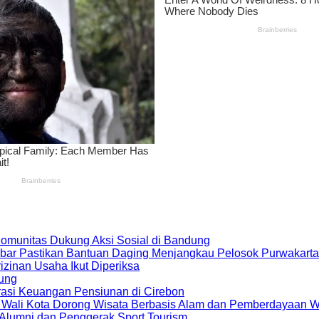
 Komunitas Dukung Aksi Sosial di Bandung
bar Pastikan Bantuan Daging Menjangkau Pelosok Purwakarta
zinan Usaha Ikut Diperiksa
dung
rasi Keuangan Pensiunan di Cirebon
, Wali Kota Dorong Wisata Berbasis Alam dan Pemberdayaan 
i Alumni dan Penggerak Sport Tourism