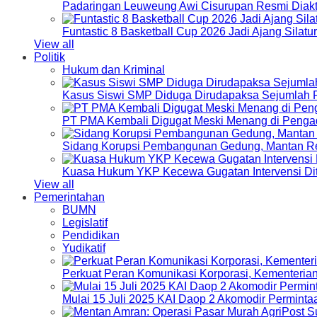
Padaringan Leuweung Awi Cisurupan Resmi Diakt
Funtastic 8 Basketball Cup 2026 Jadi Ajang Silat
View all
Politik
Hukum dan Kriminal
Kasus Siswi SMP Diduga Dirudapaksa Sejumlah P
PT PMA Kembali Digugat Meski Menang di Pengad
Sidang Korupsi Pembangunan Gedung, Mantan Re
Kuasa Hukum YKP Kecewa Gugatan Intervensi Di
View all
Pemerintahan
BUMN
Legislatif
Pendidikan
Yudikatif
Perkuat Peran Komunikasi Korporasi, Kementeri
Mulai 15 Juli 2025 KAI Daop 2 Akomodir Perminta