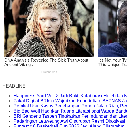
HEADLINE
Happiness Yard Vol. 2 Jadi Bukti Kolaborasi Hotel dan
Zakat Digital BRImo Wujudkan Kepedulian, BAZNAS Ja
Pemkot Usut Kasus Penebangan Pohon Jalan Riau, Peri
Big Bad Wolf Hadirkan Ruang Literasi bagi Warga Ban
BRI Gandeng Taspen Tingkatkan Perlindungan dan Lite
Padaringan Leuweung Awi Cisurupan Resmi Diaktivasi
Funtastic 8 Basketball Cup 2026 Jadi Ajang Silaturahm