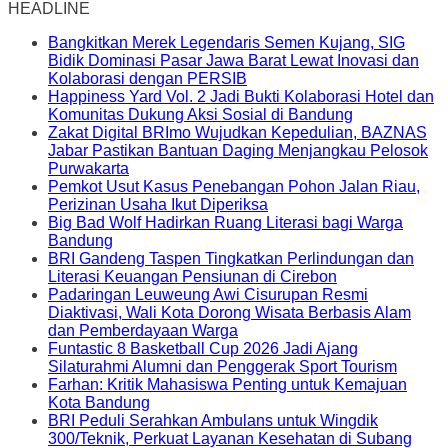
HEADLINE
Bangkitkan Merek Legendaris Semen Kujang, SIG
Bidik Dominasi Pasar Jawa Barat Lewat Inovasi dan
Kolaborasi dengan PERSIB
Happiness Yard Vol. 2 Jadi Bukti Kolaborasi Hotel dan
Komunitas Dukung Aksi Sosial di Bandung
Zakat Digital BRImo Wujudkan Kepedulian, BAZNAS
Jabar Pastikan Bantuan Daging Menjangkau Pelosok
Purwakarta
Pemkot Usut Kasus Penebangan Pohon Jalan Riau,
Perizinan Usaha Ikut Diperiksa
Big Bad Wolf Hadirkan Ruang Literasi bagi Warga
Bandung
BRI Gandeng Taspen Tingkatkan Perlindungan dan
Literasi Keuangan Pensiunan di Cirebon
Padaringan Leuweung Awi Cisurupan Resmi
Diaktivasi, Wali Kota Dorong Wisata Berbasis Alam
dan Pemberdayaan Warga
Funtastic 8 Basketball Cup 2026 Jadi Ajang
Silaturahmi Alumni dan Penggerak Sport Tourism
Farhan: Kritik Mahasiswa Penting untuk Kemajuan
Kota Bandung
BRI Peduli Serahkan Ambulans untuk Wingdik
300/Teknik, Perkuat Layanan Kesehatan di Subang