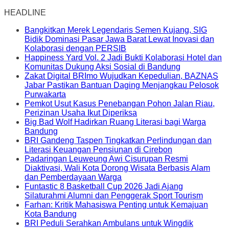
HEADLINE
Bangkitkan Merek Legendaris Semen Kujang, SIG
Bidik Dominasi Pasar Jawa Barat Lewat Inovasi dan
Kolaborasi dengan PERSIB
Happiness Yard Vol. 2 Jadi Bukti Kolaborasi Hotel dan
Komunitas Dukung Aksi Sosial di Bandung
Zakat Digital BRImo Wujudkan Kepedulian, BAZNAS
Jabar Pastikan Bantuan Daging Menjangkau Pelosok
Purwakarta
Pemkot Usut Kasus Penebangan Pohon Jalan Riau,
Perizinan Usaha Ikut Diperiksa
Big Bad Wolf Hadirkan Ruang Literasi bagi Warga
Bandung
BRI Gandeng Taspen Tingkatkan Perlindungan dan
Literasi Keuangan Pensiunan di Cirebon
Padaringan Leuweung Awi Cisurupan Resmi
Diaktivasi, Wali Kota Dorong Wisata Berbasis Alam
dan Pemberdayaan Warga
Funtastic 8 Basketball Cup 2026 Jadi Ajang
Silaturahmi Alumni dan Penggerak Sport Tourism
Farhan: Kritik Mahasiswa Penting untuk Kemajuan
Kota Bandung
BRI Peduli Serahkan Ambulans untuk Wingdik