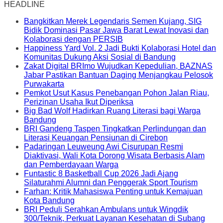
HEADLINE
Bangkitkan Merek Legendaris Semen Kujang, SIG
Bidik Dominasi Pasar Jawa Barat Lewat Inovasi dan
Kolaborasi dengan PERSIB
Happiness Yard Vol. 2 Jadi Bukti Kolaborasi Hotel dan
Komunitas Dukung Aksi Sosial di Bandung
Zakat Digital BRImo Wujudkan Kepedulian, BAZNAS
Jabar Pastikan Bantuan Daging Menjangkau Pelosok
Purwakarta
Pemkot Usut Kasus Penebangan Pohon Jalan Riau,
Perizinan Usaha Ikut Diperiksa
Big Bad Wolf Hadirkan Ruang Literasi bagi Warga
Bandung
BRI Gandeng Taspen Tingkatkan Perlindungan dan
Literasi Keuangan Pensiunan di Cirebon
Padaringan Leuweung Awi Cisurupan Resmi
Diaktivasi, Wali Kota Dorong Wisata Berbasis Alam
dan Pemberdayaan Warga
Funtastic 8 Basketball Cup 2026 Jadi Ajang
Silaturahmi Alumni dan Penggerak Sport Tourism
Farhan: Kritik Mahasiswa Penting untuk Kemajuan
Kota Bandung
BRI Peduli Serahkan Ambulans untuk Wingdik
300/Teknik, Perkuat Layanan Kesehatan di Subang