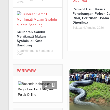
2024
Pemkot Usut Kasus
Penebangan Pohon Ja
Riau, Perizinan Usaha 
Diperiksa
Selasa, 4 Agustus 2026
Kulineran Sambil
Menikmati Malam
Syahdu di Kota
Bandung
Ahad/Minggu, 8 September
2024
PARIWARA