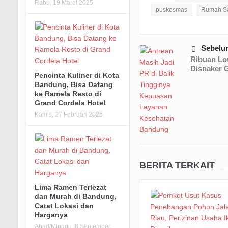
Rabu, 19 Maret 2025
puskesmas
Rumah Sa
Sebelu
Ribuan Lo
Disnaker G
Pencinta Kuliner di Kota
Bandung, Bisa Datang
ke Ramela Resto di
Grand Cordela Hotel
Kamis, 27 Februari 2025
BERITA TERKAIT
Lima Ramen Terlezat
dan Murah di Bandung,
Catat Lokasi dan
Harganya
Ahad/Minggu, 8 September