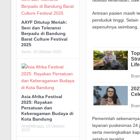
fasilitas kesehatan, ba
Antrean pasien masih te
penduduk tinggi. Selain 
AAYF Ditutup Meriah:
sepenuhnya seimbang, s
Seni dan Toleransi
Berpadu di Bandung
Barat Culture Festival
2025
Senin, 20 Oktober 2025
Asia Afrika Festival
2025: Rayakan
Persatuan dan
Keberagaman Budaya di
Pemerintah sebenarnya 
Kota Bandung
layanan puskesmas 24 
Ahad/Minggu, 19 Oktober
2025
serta meningkatkan ka
setahun terakhir.