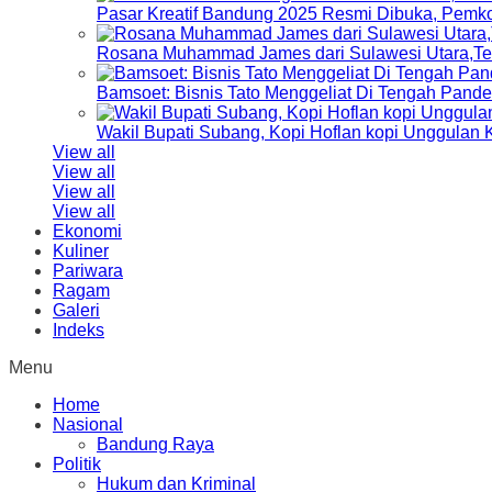
Pasar Kreatif Bandung 2025 Resmi Dibuka, Pemk
Rosana Muhammad James dari Sulawesi Utara,Terp
Bamsoet: Bisnis Tato Menggeliat Di Tengah Pand
Wakil Bupati Subang, Kopi Hoflan kopi Unggulan
View all
View all
View all
View all
Ekonomi
Kuliner
Pariwara
Ragam
Galeri
Indeks
Menu
Home
Nasional
Bandung Raya
Politik
Hukum dan Kriminal