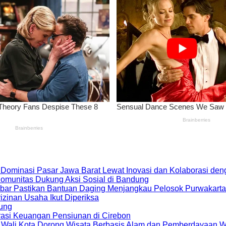
 Dominasi Pasar Jawa Barat Lewat Inovasi dan Kolaborasi d
 Komunitas Dukung Aksi Sosial di Bandung
bar Pastikan Bantuan Daging Menjangkau Pelosok Purwakarta
zinan Usaha Ikut Diperiksa
dung
rasi Keuangan Pensiunan di Cirebon
, Wali Kota Dorong Wisata Berbasis Alam dan Pemberdayaan 