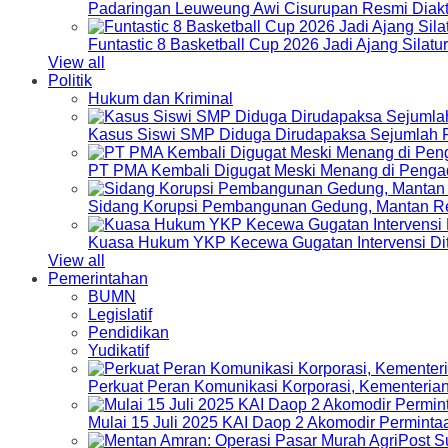
Padaringan Leuweung Awi Cisurupan Resmi Diakt
Funtastic 8 Basketball Cup 2026 Jadi Ajang Silat
View all
Politik
Hukum dan Kriminal
Kasus Siswi SMP Diduga Dirudapaksa Sejumlah P
PT PMA Kembali Digugat Meski Menang di Pengad
Sidang Korupsi Pembangunan Gedung, Mantan Re
Kuasa Hukum YKP Kecewa Gugatan Intervensi Di
View all
Pemerintahan
BUMN
Legislatif
Pendidikan
Yudikatif
Perkuat Peran Komunikasi Korporasi, Kementeri
Mulai 15 Juli 2025 KAI Daop 2 Akomodir Perminta