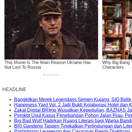
HEADLINE
Bangkitkan Merek Legendaris Semen Kujang, SIG Bidik
Happiness Yard Vol. 2 Jadi Bukti Kolaborasi Hotel dan
Zakat Digital BRImo Wujudkan Kepedulian, BAZNAS Ja
Pemkot Usut Kasus Penebangan Pohon Jalan Riau, Peri
Big Bad Wolf Hadirkan Ruang Literasi bagi Warga Ban
BRI Gandeng Taspen Tingkatkan Perlindungan dan Lite
Padaringan Leuweung Awi Cisurupan Resmi Diaktivasi