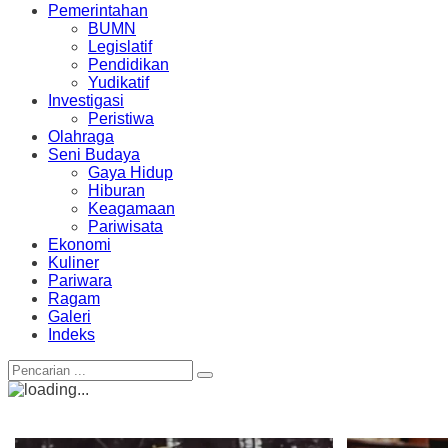
Pemerintahan
BUMN
Legislatif
Pendidikan
Yudikatif
Investigasi
Peristiwa
Olahraga
Seni Budaya
Gaya Hidup
Hiburan
Keagamaan
Pariwisata
Ekonomi
Kuliner
Pariwara
Ragam
Galeri
Indeks