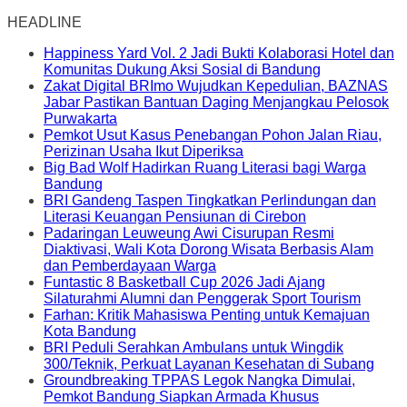
HEADLINE
Happiness Yard Vol. 2 Jadi Bukti Kolaborasi Hotel dan
Komunitas Dukung Aksi Sosial di Bandung
Zakat Digital BRImo Wujudkan Kepedulian, BAZNAS
Jabar Pastikan Bantuan Daging Menjangkau Pelosok
Purwakarta
Pemkot Usut Kasus Penebangan Pohon Jalan Riau,
Perizinan Usaha Ikut Diperiksa
Big Bad Wolf Hadirkan Ruang Literasi bagi Warga
Bandung
BRI Gandeng Taspen Tingkatkan Perlindungan dan
Literasi Keuangan Pensiunan di Cirebon
Padaringan Leuweung Awi Cisurupan Resmi
Diaktivasi, Wali Kota Dorong Wisata Berbasis Alam
dan Pemberdayaan Warga
Funtastic 8 Basketball Cup 2026 Jadi Ajang
Silaturahmi Alumni dan Penggerak Sport Tourism
Farhan: Kritik Mahasiswa Penting untuk Kemajuan
Kota Bandung
BRI Peduli Serahkan Ambulans untuk Wingdik
300/Teknik, Perkuat Layanan Kesehatan di Subang
Groundbreaking TPPAS Legok Nangka Dimulai,
Pemkot Bandung Siapkan Armada Khusus