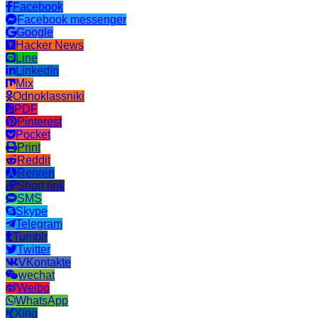
Facebook
Facebook messenger
Google
Hacker News
Line
LinkedIn
Mix
Odnoklassniki
PDF
Pinterest
Pocket
Print
Reddit
Renren
Short link
SMS
Skype
Telegram
Tumblr
Twitter
VKontakte
wechat
Weibo
WhatsApp
Xing