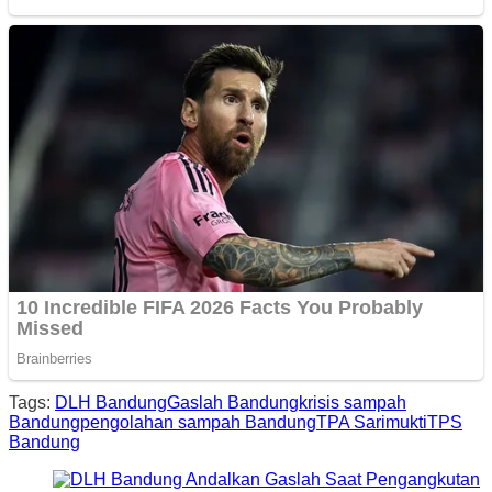
Tags:
DLH Bandung
Gaslah Bandung
krisis sampah
Bandung
pengolahan sampah Bandung
TPA Sarimukti
TPS
Bandung