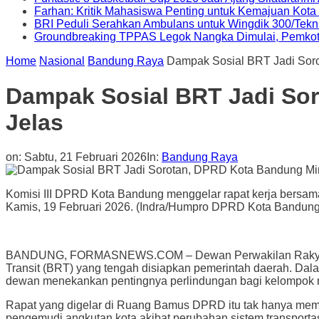
Farhan: Kritik Mahasiswa Penting untuk Kemajuan Kot
BRI Peduli Serahkan Ambulans untuk Wingdik 300/Tekn
Groundbreaking TPPAS Legok Nangka Dimulai, Pemko
Home
Nasional
Bandung Raya
Dampak Sosial BRT Jadi Sor
Dampak Sosial BRT Jadi So
Jelas
on:
Sabtu, 21 Februari 2026
In:
Bandung Raya
Komisi III DPRD Kota Bandung menggelar rapat kerja ber
Kamis, 19 Februari 2026. (Indra/Humpro DPRD Kota Bandung
BANDUNG, FORMASNEWS.COM – Dewan Perwakilan Rakya
Transit (BRT) yang tengah disiapkan pemerintah daerah. Dal
dewan menekankan pentingnya perlindungan bagi kelompok 
Rapat yang digelar di Ruang Bamus DPRD itu tak hanya memba
pengemudi angkutan kota akibat perubahan sistem transporta