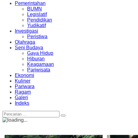
Pemerintahan
BUMN
Legislatif
Pendidikan
Yudikatif
Investigasi
Peristiwa
Olahraga
Seni Budaya
Gaya Hidup
Hiburan
Keagamaan
Pariwisata
Ekonomi
Kuliner
Pariwara
Ragam
Galeri
Indeks