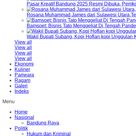
Pasar Kreatif Bandung 2025 Resmi Dibuka, Pemk
Rosana Muhammad James dari Sulawesi Utara,Terp
Bamsoet: Bisnis Tato Menggeliat Di Tengah Pand
Wakil Bupati Subang, Kopi Hoflan kopi Unggulan
View all
View all
View all
View all
Ekonomi
Kuliner
Pariwara
Ragam
Galeri
Indeks
Menu
Home
Nasional
Bandung Raya
Politik
Hukum dan Kriminal