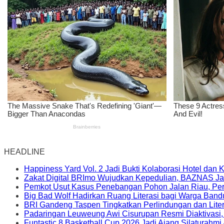
HEADLINE
Happiness Yard Vol. 2 Jadi Bukti Kolaborasi Hotel dan
Zakat Digital BRImo Wujudkan Kepedulian, BAZNAS Ja
Pemkot Usut Kasus Penebangan Pohon Jalan Riau, Peri
Big Bad Wolf Hadirkan Ruang Literasi bagi Warga Ban
BRI Gandeng Taspen Tingkatkan Perlindungan dan Lite
Padaringan Leuweung Awi Cisurupan Resmi Diaktivasi
Funtastic 8 Basketball Cup 2026 Jadi Ajang Silaturahm