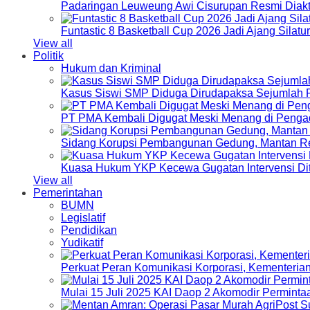
Padaringan Leuweung Awi Cisurupan Resmi Diakt
Funtastic 8 Basketball Cup 2026 Jadi Ajang Silat
View all
Politik
Hukum dan Kriminal
Kasus Siswi SMP Diduga Dirudapaksa Sejumlah P
PT PMA Kembali Digugat Meski Menang di Pengad
Sidang Korupsi Pembangunan Gedung, Mantan Re
Kuasa Hukum YKP Kecewa Gugatan Intervensi Di
View all
Pemerintahan
BUMN
Legislatif
Pendidikan
Yudikatif
Perkuat Peran Komunikasi Korporasi, Kementeri
Mulai 15 Juli 2025 KAI Daop 2 Akomodir Perminta