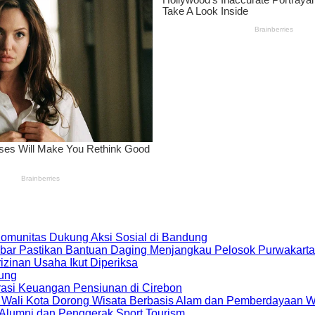
 Komunitas Dukung Aksi Sosial di Bandung
bar Pastikan Bantuan Daging Menjangkau Pelosok Purwakarta
zinan Usaha Ikut Diperiksa
dung
rasi Keuangan Pensiunan di Cirebon
, Wali Kota Dorong Wisata Berbasis Alam dan Pemberdayaan 
i Alumni dan Penggerak Sport Tourism