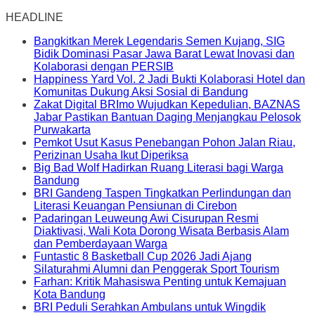
HEADLINE
Bangkitkan Merek Legendaris Semen Kujang, SIG
Bidik Dominasi Pasar Jawa Barat Lewat Inovasi dan
Kolaborasi dengan PERSIB
Happiness Yard Vol. 2 Jadi Bukti Kolaborasi Hotel dan
Komunitas Dukung Aksi Sosial di Bandung
Zakat Digital BRImo Wujudkan Kepedulian, BAZNAS
Jabar Pastikan Bantuan Daging Menjangkau Pelosok
Purwakarta
Pemkot Usut Kasus Penebangan Pohon Jalan Riau,
Perizinan Usaha Ikut Diperiksa
Big Bad Wolf Hadirkan Ruang Literasi bagi Warga
Bandung
BRI Gandeng Taspen Tingkatkan Perlindungan dan
Literasi Keuangan Pensiunan di Cirebon
Padaringan Leuweung Awi Cisurupan Resmi
Diaktivasi, Wali Kota Dorong Wisata Berbasis Alam
dan Pemberdayaan Warga
Funtastic 8 Basketball Cup 2026 Jadi Ajang
Silaturahmi Alumni dan Penggerak Sport Tourism
Farhan: Kritik Mahasiswa Penting untuk Kemajuan
Kota Bandung
BRI Peduli Serahkan Ambulans untuk Wingdik