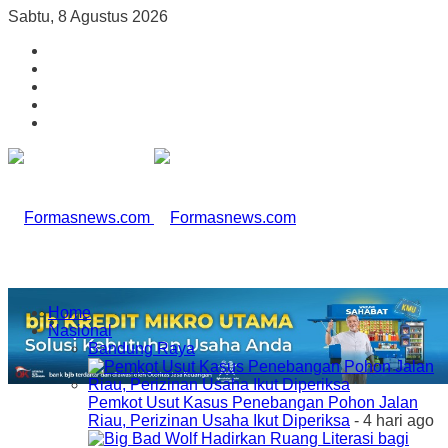
Sabtu, 8 Agustus 2026
Home
Nasional
Bandung Raya
Pemkot Usut Kasus Penebangan Pohon Jalan
Riau, Perizinan Usaha Ikut Diperiksa
- 4 hari ago