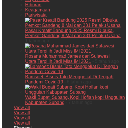
Hiburan
Keagamaan
Pariwisata
Pasar Kreatif Bandung 2025 Resmi Dibuka,
Pemkot Gandeng 8 Mal dan 331 Pelaku Usaha
-
1 tahun ago
Rosana Muhammad James dari Sulawesi
Utara,Terpilih Jadi Miss IMI 2021
- 5 tahun ago
Bamsoet: Bisnis Tato Menggeliat Di Tengah
Pandemi Covid-19
- 6 tahun ago
Wakil Bupati Subang, Kopi Hoflan kopi Unggulan
Kabupaten Subang
- 7 tahun ago
View all
View all
View all
View all