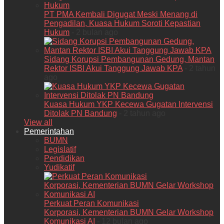
PT PMA Kembali Digugat Meski Menang di
Pengadilan, Kuasa Hukum Soroti Kepastian
Hukum
- 2 bulan ago
Sidang Korupsi Pembangunan Gedung, Mantan
Rektor ISBI Akui Tanggung Jawab KPA
- 2 tahun
ago
Kuasa Hukum YKP Kecewa Gugatan Intervensi
Ditolak PN Bandung
- 2 tahun ago
View all
Pemerintahan
BUMN
Legislatif
Pendidikan
Yudikatif
Perkuat Peran Komunikasi
Korporasi, Kementerian BUMN Gelar Workshop
Komunikasi AI
- 12 bulan ago