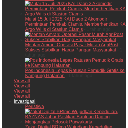
Mulai 15 Juli 2025 KAI Daop 2 Akomodir
Permintaan Pemkab Ciamis, Memberhentikan KA
Argo Wilis di Stasiun Ciamis
- 1 tahun ago
Mentan Amran: Operasi Pasar Murah AgriPost
Sukses Stabilkan Harga Pangan Masyarakat
- 1
tahun ago
Pos Indonesia Lepas Ratusan Pemudik Gratis ke
Kampung Halaman
- 1 tahun ago
View all
View all
View all
View all
Investigasi
Peristiwa
Zakat Digital BRImo Wujudkan Kepedulian,