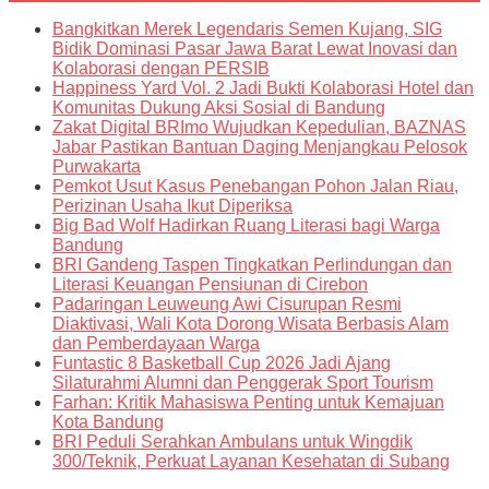
Bangkitkan Merek Legendaris Semen Kujang, SIG
Bidik Dominasi Pasar Jawa Barat Lewat Inovasi dan
Kolaborasi dengan PERSIB
Happiness Yard Vol. 2 Jadi Bukti Kolaborasi Hotel dan
Komunitas Dukung Aksi Sosial di Bandung
Zakat Digital BRImo Wujudkan Kepedulian, BAZNAS
Jabar Pastikan Bantuan Daging Menjangkau Pelosok
Purwakarta
Pemkot Usut Kasus Penebangan Pohon Jalan Riau,
Perizinan Usaha Ikut Diperiksa
Big Bad Wolf Hadirkan Ruang Literasi bagi Warga
Bandung
BRI Gandeng Taspen Tingkatkan Perlindungan dan
Literasi Keuangan Pensiunan di Cirebon
Padaringan Leuweung Awi Cisurupan Resmi
Diaktivasi, Wali Kota Dorong Wisata Berbasis Alam
dan Pemberdayaan Warga
Funtastic 8 Basketball Cup 2026 Jadi Ajang
Silaturahmi Alumni dan Penggerak Sport Tourism
Farhan: Kritik Mahasiswa Penting untuk Kemajuan
Kota Bandung
BRI Peduli Serahkan Ambulans untuk Wingdik
300/Teknik, Perkuat Layanan Kesehatan di Subang