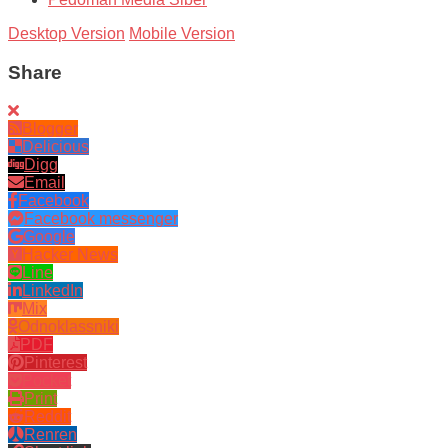
Desktop Version
Mobile Version
Share
Blogger
Delicious
Digg
Email
Facebook
Facebook messenger
Google
Hacker News
Line
LinkedIn
Mix
Odnoklassniki
PDF
Pinterest
Pocket
Print
Reddit
Renren