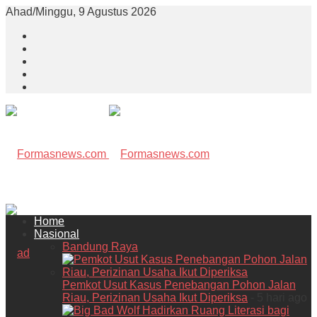
Ahad/Minggu, 9 Agustus 2026
Home
Nasional
Bandung Raya
Pemkot Usut Kasus Penebangan Pohon Jalan
Riau, Perizinan Usaha Ikut Diperiksa
- 5 hari ago