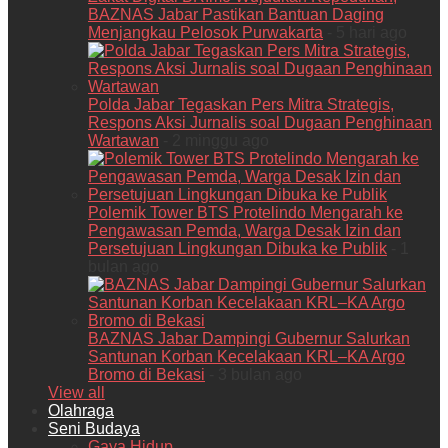
BAZNAS Jabar Pastikan Bantuan Daging
Menjangkau Pelosok Purwakarta
- 5 hari ago
Polda Jabar Tegaskan Pers Mitra Strategis,
Respons Aksi Jurnalis soal Dugaan Penghinaan
Wartawan
- 2 minggu ago
Polemik Tower BTS Protelindo Mengarah ke
Pengawasan Pemda, Warga Desak Izin dan
Persetujuan Lingkungan Dibuka ke Publik
- 1
bulan ago
BAZNAS Jabar Dampingi Gubernur Salurkan
Santunan Korban Kecelakaan KRL–KA Argo
Bromo di Bekasi
- 3 bulan ago
View all
Olahraga
Seni Budaya
Gaya Hidup