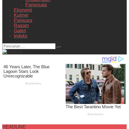
Pariwisata
Ekonomi
Kuliner
Pariwara
Ragam
Galeri
Indeks
HEADLINE