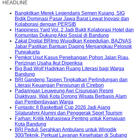
HEADLINE
Bangkitkan Merek Legendaris Semen Kujang, SIG
Bidik Dominasi Pasar Jawa Barat Lewat Inovasi dan
Kolaborasi dengan PERSIB
Happiness Yard Vol. 2 Jadi Bukti Kolaborasi Hotel dan
Komunitas Dukung Aksi Sosial di Bandung
Zakat Digital BRImo Wujudkan Kepedulian, BAZNAS
Jabar Pastikan Bantuan Daging Menjangkau Pelosok
Purwakarta
Pemkot Usut Kasus Penebangan Pohon Jalan Riau,
Perizinan Usaha Ikut Diperiksa
Big Bad Wolf Hadirkan Ruang Literasi bagi Warga
Bandung
BRI Gandeng Taspen Tingkatkan Perlindungan dan
Literasi Keuangan Pensiunan di Cirebon
Padaringan Leuweung Awi Cisurupan Resmi
Diaktivasi, Wali Kota Dorong Wisata Berbasis Alam
dan Pemberdayaan Warga
Funtastic 8 Basketball Cup 2026 Jadi Ajang
Silaturahmi Alumni dan Penggerak Sport Tourism
Farhan: Kritik Mahasiswa Penting untuk Kemajuan
Kota Bandung
BRI Peduli Serahkan Ambulans untuk Wingdik
300/Teknik, Perkuat Layanan Kesehatan di Subang