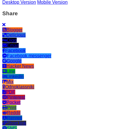
Desktop Version
Mobile Version
Share
Blogger
Delicious
Digg
Email
Facebook
Facebook messenger
Google
Hacker News
Line
LinkedIn
Mix
Odnoklassniki
PDF
Pinterest
Pocket
Print
Reddit
Renren
Short link
SMS