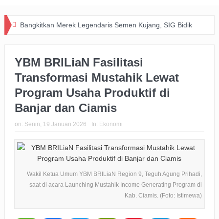
Bangkitkan Merek Legendaris Semen Kujang, SIG Bidik
Dominasi Pasar Jawa Barat Lewat Inovasi dan Kolaborasi
YBM BRILiaN Fasilitasi
dengan PERSIB
Transformasi Mustahik Lewat
Happiness Yard Vol. 2 Jadi Bukti Kolaborasi Hotel dan
Program Usaha Produktif di
Komunitas Dukung Aksi Sosial di Bandung
Banjar dan Ciamis
Zakat Digital BRImo Wujudkan Kepedulian, BAZNAS Jabar
on:
Senin, 19 Januari 2026
In:
Ekonomi
Pastikan Bantuan Daging Menjangkau Pelosok Purwakarta
Pemkot Usut Kasus Penebangan Pohon Jalan Riau,
Perizinan Usaha Ikut Diperiksa
Wakil Ketua Umum YBM BRILiaN Region 9, Teguh Agung Prihadi,
saat di acara Launching Mustahik Income Generating Program di
Big Bad Wolf Hadirkan Ruang Literasi bagi Warga Bandung
Kab. Ciamis. (Foto: Istimewa)
BRI Gandeng Taspen Tingkatkan Perlindungan dan Literasi