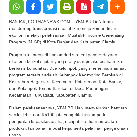
Keuangan Pensiunan di Cirebon
Padaringan Leuweung Awi Cisurupan Resmi Diaktivasi,
BANJAR, FORMASNEWS.COM – YBM BRILiaN terus
mendorong transformasi mustahik menuju kemandirian
Wali Kota Dorong Wisata Berbasis Alam dan Pemberdayaan
ekonomi melalui pelaksanaan Mustahik Income Generating
Warga
Program (MIGP) di Kota Banjar dan Kabupaten Ciamis.
Funtastic 8 Basketball Cup 2026 Jadi Ajang Silaturahmi
Program ini menjadi bagian dari strategi pemberdayaan
ekonomi berkelanjutan yang menyasar pelaku usaha mikro
Alumni dan Penggerak Sport Tourism
berbasis komunitas. Dua kelompok yang menerima manfaat
program tersebut adalah Kelompok Kecimpring Barokah di
Farhan: Kritik Mahasiswa Penting untuk Kemajuan Kota
Kelurahan Hegarsari, Kecamatan Pataruman, Kota Banjar,
Bandung
dan Kelompok Tempe Barokah di Desa Padaringan,
Kecamatan Purwadadi, Kabupaten Ciamis.
BRI Peduli Serahkan Ambulans untuk Wingdik 300/Teknik,
Dalam pelaksanaannya, YBM BRILiaN menyalurkan bantuan
Perkuat Layanan Kesehatan di Subang
senilai lebih dari Rp100 juta yang difokuskan pada
penguatan kapasitas usaha, meliputi bantuan peralatan
produksi, tambahan modal kerja, serta pelatihan pengelolaan
usaha.