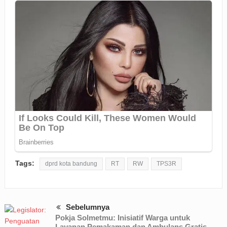
Tags:
dprd kota bandung
RT
RW
TPS3R
Sebelumnya
Pokja Solmetmu: Inisiatif Warga untuk
Layanan Pemakaman dan Ambulans Gratis