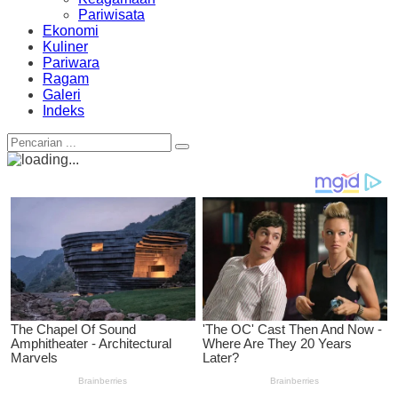
Pariwisata
Ekonomi
Kuliner
Pariwara
Ragam
Galeri
Indeks