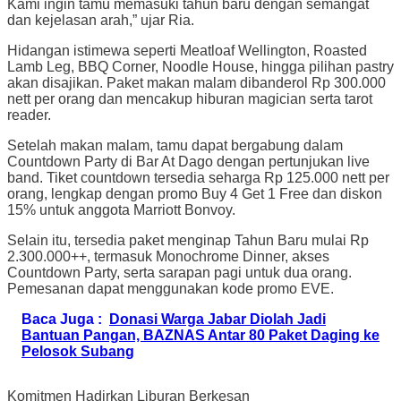
Kami ingin tamu memasuki tahun baru dengan semangat
dan kejelasan arah,” ujar Ria.
Hidangan istimewa seperti Meatloaf Wellington, Roasted
Lamb Leg, BBQ Corner, Noodle House, hingga pilihan pastry
akan disajikan. Paket makan malam dibanderol Rp 300.000
nett per orang dan mencakup hiburan magician serta tarot
reader.
Setelah makan malam, tamu dapat bergabung dalam
Countdown Party di Bar At Dago dengan pertunjukan live
band. Tiket countdown tersedia seharga Rp 125.000 nett per
orang, lengkap dengan promo Buy 4 Get 1 Free dan diskon
15% untuk anggota Marriott Bonvoy.
Selain itu, tersedia paket menginap Tahun Baru mulai Rp
2.300.000++, termasuk Monochrome Dinner, akses
Countdown Party, serta sarapan pagi untuk dua orang.
Pemesanan dapat menggunakan kode promo EVE.
Baca Juga :
Donasi Warga Jabar Diolah Jadi
Bantuan Pangan, BAZNAS Antar 80 Paket Daging ke
Pelosok Subang
Komitmen Hadirkan Liburan Berkesan