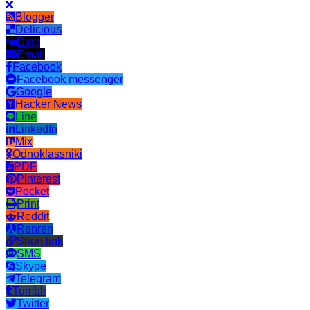
Blogger
Delicious
Digg
Email
Facebook
Facebook messenger
Google
Hacker News
Line
LinkedIn
Mix
Odnoklassniki
PDF
Pinterest
Pocket
Print
Reddit
Renren
Short link
SMS
Skype
Telegram
Tumblr
Twitter