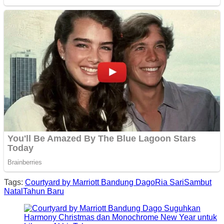
Tags:
Courtyard by Marriott Bandung Dago
Ria Sari
Sambut
Natal
Tahun Baru