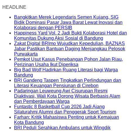
HEADLINE
Bangkitkan Merek Legendaris Semen Kujang, SIG
Bidik Dominasi Pasar Jawa Barat Lewat Inovasi dan
Kolaborasi dengan PERSIB
Happiness Yard Vol. 2 Jadi Bukti Kolaborasi Hotel dan
Komunitas Dukung Aksi Sosial di Bandung
Zakat Digital BRImo Wujudkan Kepedulian, BAZNAS
Jabar Pastikan Bantuan Daging Menjangkau Pelosok
Purwakarta
Pemkot Usut Kasus Penebangan Pohon Jalan Riau,
Perizinan Usaha Ikut Diperiksa
Big Bad Wolf Hadirkan Ruang Literasi bagi Warga
Bandung
BRI Gandeng Taspen Tingkatkan Perlindungan dan
Literasi Keuangan Pensiunan di Cirebon
Padaringan Leuweung Awi Cisurupan Resmi
Diaktivasi, Wali Kota Dorong Wisata Berbasis Alam
dan Pemberdayaan Warga
Funtastic 8 Basketball Cup 2026 Jadi Ajang
Silaturahmi Alumni dan Penggerak Sport Tourism
Farhan: Kritik Mahasiswa Penting untuk Kemajuan
Kota Bandung
BRI Peduli Serahkan Ambulans untuk Wingdik