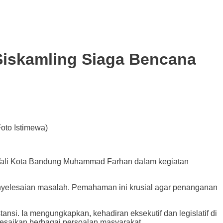
 Siskamling Siaga Bencana
oto Istimewa)
ali Kota Bandung Muhammad Farhan dalam kegiatan
penyelesaian masalah. Pemahaman ini krusial agar penanganan
nsi. Ia mengungkapkan, kehadiran eksekutif dan legislatif di
elesaikan berbagai persoalan masyarakat.