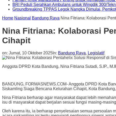
BRI Peduli Serahkan Ambulans untuk Wingdik 300/Tekn
Groundbreaking TPPAS Legok Nangka Dimulai, Pemko
Home
Nasional
Bandung Raya
Nina Fitriana: Kolaborasi Pen
Nina Fitriana: Kolaborasi P
Cihapit
on:
Jumat, 10 Oktober 2025
In:
Bandung Raya
,
Legislatif
Anggota DPRD Kota Bandung, Nina Fitriana Sutadi, S.IP., M.I
BANDUNG, FORMASNEWS.COM- Anggota DPRD Kota Bandung, Ni
Siskamling Siaga Bencana Kelurahan Cihapit, Kota Bandung,
Nina Fitriana berharap agar masyarakat dapat lebih memaham
isu di masyarakat dapat berjalan sesuai fungsi masing-masin
Oleh karena itu, ia berharap penyelesaian semua persoalan ma
acara siskamliing ini tentu menyoroti pentingnya sinergi ant