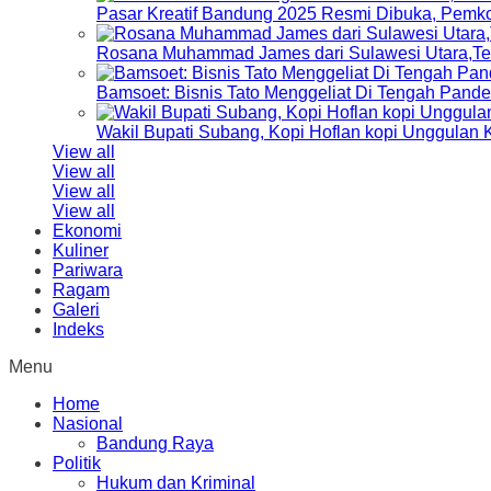
Pasar Kreatif Bandung 2025 Resmi Dibuka, Pemk
Rosana Muhammad James dari Sulawesi Utara,Terp
Bamsoet: Bisnis Tato Menggeliat Di Tengah Pand
Wakil Bupati Subang, Kopi Hoflan kopi Unggulan
View all
View all
View all
View all
Ekonomi
Kuliner
Pariwara
Ragam
Galeri
Indeks
Menu
Home
Nasional
Bandung Raya
Politik
Hukum dan Kriminal