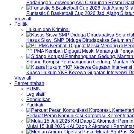
Padaringan Leuweung Awi Cisurupan Resmi Diakt
Funtastic 8 Basketball Cup 2026 Jadi Ajang Silat
View all
Politik
Hukum dan Kriminal
Kasus Siswi SMP Diduga Dirudapaksa Sejumlah P
PT PMA Kembali Digugat Meski Menang di Pengad
Sidang Korupsi Pembangunan Gedung, Mantan Re
Kuasa Hukum YKP Kecewa Gugatan Intervensi Di
View all
Pemerintahan
BUMN
Legislatif
Pendidikan
Yudikatif
Perkuat Peran Komunikasi Korporasi, Kementeri
Mulai 15 Juli 2025 KAI Daop 2 Akomodir Perminta