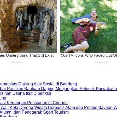
 Komunitas Dukung Aksi Sosial di Bandung
bar Pastikan Bantuan Daging Menjangkau Pelosok Purwakarta
zinan Usaha Ikut Diperiksa
dung
rasi Keuangan Pensiunan di Cirebon
, Wali Kota Dorong Wisata Berbasis Alam dan Pemberdayaan 
i Alumni dan Penggerak Sport Tourism
a Bandung