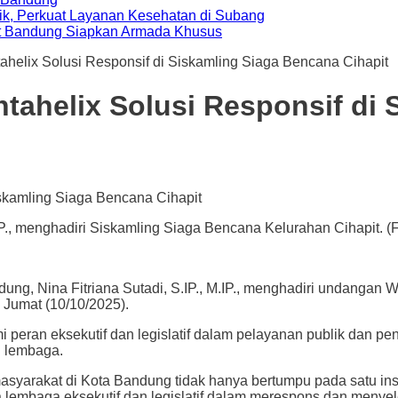
ik, Perkuat Layanan Kesehatan di Subang
t Bandung Siapkan Armada Khusus
tahelix Solusi Responsif di Siskamling Siaga Bencana Cihapit
entahelix Solusi Responsif di
P., menghadiri Siskamling Siaga Bencana Kelurahan Cihapit. (F
na Fitriana Sutadi, S.IP., M.IP., menghadiri undangan W
 Jumat (10/10/2025).
i peran eksekutif dan legislatif dalam pelayanan publik dan 
g lembaga.
syarakat di Kota Bandung tidak hanya bertumpu pada satu insta
ara lembaga eksekutif dan legislatif dalam merespons dan meny