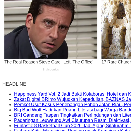
HEADLINE
Happiness Yard Vol. 2 Jadi Bukti Kolaborasi Hotel dan
Zakat Digital BRImo Wujudkan Kepedulian, BAZNAS Ja
Pemkot Usut Kasus Penebangan Pohon Jalan Riau, Peri
Big Bad Wolf Hadirkan Ruang Literasi bagi Warga Ban
BRI Gandeng Taspen Tingkatkan Perlindungan dan Lite
Padaringan Leuweung Awi Cisurupan Resmi Diaktivasi
Funtastic 8 Basketball Cup 2026 Jadi Ajang Silaturahm
Farhan: Kritik Mahasiswa Penting untuk Kemajuan Kot