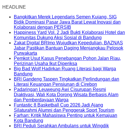
HEADLINE
Bangkitkan Merek Legendaris Semen Kujang, SIG
Bidik Dominasi Pasar Jawa Barat Lewat Inovasi dan
Kolaborasi dengan PERSIB
Happiness Yard Vol. 2 Jadi Bukti Kolaborasi Hotel dan
Komunitas Dukung Aksi Sosial di Bandung
Zakat Digital BRImo Wujudkan Kepedulian, BAZNAS
Jabar Pastikan Bantuan Daging Menjangkau Pelosok
Purwakarta
Pemkot Usut Kasus Penebangan Pohon Jalan Riau,
Perizinan Usaha Ikut Diperiksa
Big Bad Wolf Hadirkan Ruang Literasi bagi Warga
Bandung
BRI Gandeng Taspen Tingkatkan Perlindungan dan
Literasi Keuangan Pensiunan di Cirebon
Padaringan Leuweung Awi Cisurupan Resmi
Diaktivasi, Wali Kota Dorong Wisata Berbasis Alam
dan Pemberdayaan Warga
Funtastic 8 Basketball Cup 2026 Jadi Ajang
Silaturahmi Alumni dan Penggerak Sport Tourism
Farhan: Kritik Mahasiswa Penting untuk Kemajuan
Kota Bandung
BRI Peduli Serahkan Ambulans untuk Wingdik