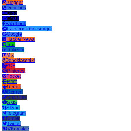
Blogger
Delicious
Digg
Email
Facebook
Facebook messenger
Google
Hacker News
Line
LinkedIn
Mix
Odnoklassniki
PDF
Pinterest
Pocket
Print
Reddit
Renren
Short link
SMS
Skype
Telegram
Tumblr
Twitter
VKontakte