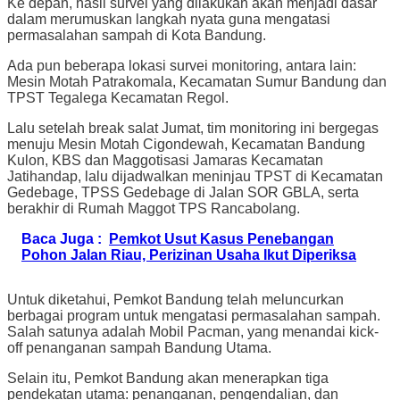
Ke depan, hasil survei yang dilakukan akan menjadi dasar
dalam merumuskan langkah nyata guna mengatasi
permasalahan sampah di Kota Bandung.
Ada pun beberapa lokasi survei monitoring, antara lain:
Mesin Motah Patrakomala, Kecamatan Sumur Bandung dan
TPST Tegalega Kecamatan Regol.
Lalu setelah break salat Jumat, tim monitoring ini bergegas
menuju Mesin Motah Cigondewah, Kecamatan Bandung
Kulon, KBS dan Maggotisasi Jamaras Kecamatan
Jatihandap, lalu dijadwalkan meninjau TPST di Kecamatan
Gedebage, TPSS Gedebage di Jalan SOR GBLA, serta
berakhir di Rumah Maggot TPS Rancabolang.
Baca Juga :
Pemkot Usut Kasus Penebangan
Pohon Jalan Riau, Perizinan Usaha Ikut Diperiksa
Untuk diketahui, Pemkot Bandung telah meluncurkan
berbagai program untuk mengatasi permasalahan sampah.
Salah satunya adalah Mobil Pacman, yang menandai kick-
off penanganan sampah Bandung Utama.
Selain itu, Pemkot Bandung akan menerapkan tiga
pendekatan utama: penanganan, pengendalian, dan