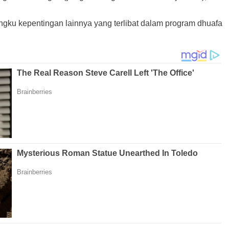
angku kepentingan lainnya yang terlibat dalam program dhuafa