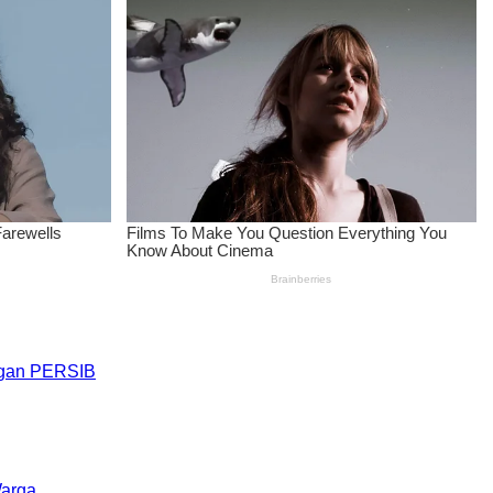
engan PERSIB
Warga