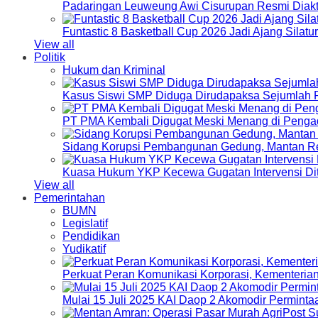
Padaringan Leuweung Awi Cisurupan Resmi Diakt
Funtastic 8 Basketball Cup 2026 Jadi Ajang Silat
View all
Politik
Hukum dan Kriminal
Kasus Siswi SMP Diduga Dirudapaksa Sejumlah P
PT PMA Kembali Digugat Meski Menang di Pengad
Sidang Korupsi Pembangunan Gedung, Mantan Re
Kuasa Hukum YKP Kecewa Gugatan Intervensi Di
View all
Pemerintahan
BUMN
Legislatif
Pendidikan
Yudikatif
Perkuat Peran Komunikasi Korporasi, Kementeri
Mulai 15 Juli 2025 KAI Daop 2 Akomodir Perminta