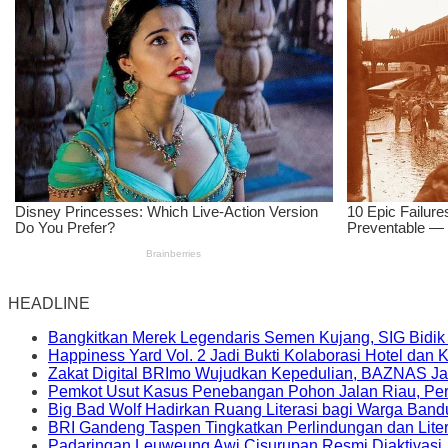
HEADLINE
Bangkitkan Merek Legendaris Semen Kujang, SIG Bidik
Happiness Yard Vol. 2 Jadi Bukti Kolaborasi Hotel dan
Zakat Digital BRImo Wujudkan Kepedulian, BAZNAS Ja
Pemkot Usut Kasus Penebangan Pohon Jalan Riau, Peri
Big Bad Wolf Hadirkan Ruang Literasi bagi Warga Ban
BRI Gandeng Taspen Tingkatkan Perlindungan dan Lite
Padaringan Leuweung Awi Cisurupan Resmi Diaktivasi