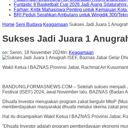
Funtastic 8 Basketball Cup 2026 Jadi Ajang Silaturahm
Farhan: Kritik Mahasiswa Penting untuk Kemajuan Kot
BRI Peduli Serahkan Ambulans untuk Wingdik 300/Tekn
Home
Seni Budaya
Keagamaan
Sukses Jadi Juara 1 Anugrah
Sukses Jadi Juara 1 Anugrah
on:
Senin, 18 November 2024
In:
Keagamaan
Wakil Ketua I BAZNAS Provinsi Jabar, Rachmat Ari Kusumanto 
BANDUNG,FORMASNEWS.COM – Setelah sukses menjadi Juara
Festival (ISEF) 2024, awal November lalu. BAZNAS (Badan Am
Dhuafa Investor merupakan program zakat bergulir MtoP (Must
memberdayakan masyarakat dhuafa melalui skema zakat produ
Hal itu disampaikan Wakil Ketua I BAZNAS Provinsi Jabar, R
“Dhuafa Investor adalah program pemberdayaan ekonomi must