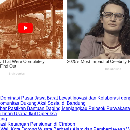
 Dominasi Pasar Jawa Barat Lewat Inovasi dan Kolaborasi d
 Komunitas Dukung Aksi Sosial di Bandung
bar Pastikan Bantuan Daging Menjangkau Pelosok Purwakarta
zinan Usaha Ikut Diperiksa
dung
rasi Keuangan Pensiunan di Cirebon
, Wali Kota Dorong Wisata Berbasis Alam dan Pemberdayaan 