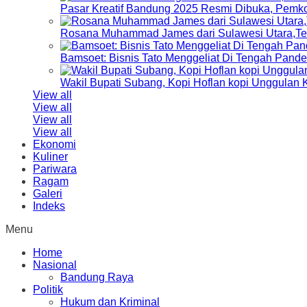
Pasar Kreatif Bandung 2025 Resmi Dibuka, Pemk
Rosana Muhammad James dari Sulawesi Utara,Terp
Bamsoet: Bisnis Tato Menggeliat Di Tengah Pand
Wakil Bupati Subang, Kopi Hoflan kopi Unggulan
View all
View all
View all
View all
Ekonomi
Kuliner
Pariwara
Ragam
Galeri
Indeks
Menu
Home
Nasional
Bandung Raya
Politik
Hukum dan Kriminal