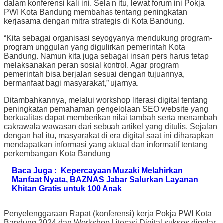
dalam konferensi kali ini. Selain itu, lewat forum ini Pokja
PWI Kota Bandung membahas tentang peningkatan
kerjasama dengan mitra strategis di Kota Bandung.
“Kita sebagai organisasi seyogyanya mendukung program-
program unggulan yang digulirkan pemerintah Kota
Bandung. Namun kita juga sebagai insan pers harus tetap
melaksanakan peran sosial kontrol. Agar program
pemerintah bisa berjalan sesuai dengan tujuannya,
bermanfaat bagi masyarakat,” ujarnya.
Ditambahkannya, melalui workshop literasi digital tentang
peningkatan pemahaman pengelolaan SEO website yang
berkualitas dapat memberikan nilai tambah serta menambah
cakrawala wawasan dari sebuah artikel yang ditulis. Sejalan
dengan hal itu, masyarakat di era digital saat ini diharapkan
mendapatkan informasi yang aktual dan informatif tentang
perkembangan Kota Bandung.
Baca Juga :
Kepercayaan Muzaki Melahirkan
Manfaat Nyata, BAZNAS Jabar Salurkan Layanan
Khitan Gratis untuk 100 Anak
Penyelenggaraan Rapat (konferensi) kerja Pokja PWI Kota
Bandung 2024 dan Workshop Literasi Digital sukses digelar