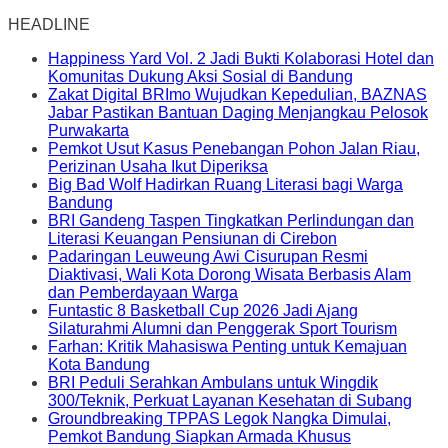
HEADLINE
Happiness Yard Vol. 2 Jadi Bukti Kolaborasi Hotel dan
Komunitas Dukung Aksi Sosial di Bandung
Zakat Digital BRImo Wujudkan Kepedulian, BAZNAS
Jabar Pastikan Bantuan Daging Menjangkau Pelosok
Purwakarta
Pemkot Usut Kasus Penebangan Pohon Jalan Riau,
Perizinan Usaha Ikut Diperiksa
Big Bad Wolf Hadirkan Ruang Literasi bagi Warga
Bandung
BRI Gandeng Taspen Tingkatkan Perlindungan dan
Literasi Keuangan Pensiunan di Cirebon
Padaringan Leuweung Awi Cisurupan Resmi
Diaktivasi, Wali Kota Dorong Wisata Berbasis Alam
dan Pemberdayaan Warga
Funtastic 8 Basketball Cup 2026 Jadi Ajang
Silaturahmi Alumni dan Penggerak Sport Tourism
Farhan: Kritik Mahasiswa Penting untuk Kemajuan
Kota Bandung
BRI Peduli Serahkan Ambulans untuk Wingdik
300/Teknik, Perkuat Layanan Kesehatan di Subang
Groundbreaking TPPAS Legok Nangka Dimulai,
Pemkot Bandung Siapkan Armada Khusus