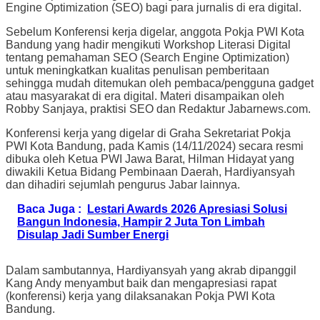
Engine Optimization (SEO) bagi para jurnalis di era digital.
Sebelum Konferensi kerja digelar, anggota Pokja PWI Kota
Bandung yang hadir mengikuti Workshop Literasi Digital
tentang pemahaman SEO (Search Engine Optimization)
untuk meningkatkan kualitas penulisan pemberitaan
sehingga mudah ditemukan oleh pembaca/pengguna gadget
atau masyarakat di era digital. Materi disampaikan oleh
Robby Sanjaya, praktisi SEO dan Redaktur Jabarnews.com.
Konferensi kerja yang digelar di Graha Sekretariat Pokja
PWI Kota Bandung, pada Kamis (14/11/2024) secara resmi
dibuka oleh Ketua PWI Jawa Barat, Hilman Hidayat yang
diwakili Ketua Bidang Pembinaan Daerah, Hardiyansyah
dan dihadiri sejumlah pengurus Jabar lainnya.
Baca Juga :
Lestari Awards 2026 Apresiasi Solusi
Bangun Indonesia, Hampir 2 Juta Ton Limbah
Disulap Jadi Sumber Energi
Dalam sambutannya, Hardiyansyah yang akrab dipanggil
Kang Andy menyambut baik dan mengapresiasi rapat
(konferensi) kerja yang dilaksanakan Pokja PWI Kota
Bandung.