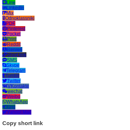
Line
LinkedIn
Mix
Odnoklassniki
PDF
Pinterest
Pocket
Print
Reddit
Renren
Short link
SMS
Skype
Telegram
Tumblr
Twitter
VKontakte
wechat
Weibo
WhatsApp
Xing
Yahoo! Mail
Copy short link