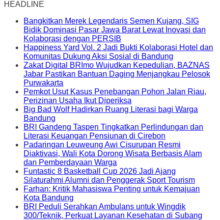
HEADLINE
Bangkitkan Merek Legendaris Semen Kujang, SIG
Bidik Dominasi Pasar Jawa Barat Lewat Inovasi dan
Kolaborasi dengan PERSIB
Happiness Yard Vol. 2 Jadi Bukti Kolaborasi Hotel dan
Komunitas Dukung Aksi Sosial di Bandung
Zakat Digital BRImo Wujudkan Kepedulian, BAZNAS
Jabar Pastikan Bantuan Daging Menjangkau Pelosok
Purwakarta
Pemkot Usut Kasus Penebangan Pohon Jalan Riau,
Perizinan Usaha Ikut Diperiksa
Big Bad Wolf Hadirkan Ruang Literasi bagi Warga
Bandung
BRI Gandeng Taspen Tingkatkan Perlindungan dan
Literasi Keuangan Pensiunan di Cirebon
Padaringan Leuweung Awi Cisurupan Resmi
Diaktivasi, Wali Kota Dorong Wisata Berbasis Alam
dan Pemberdayaan Warga
Funtastic 8 Basketball Cup 2026 Jadi Ajang
Silaturahmi Alumni dan Penggerak Sport Tourism
Farhan: Kritik Mahasiswa Penting untuk Kemajuan
Kota Bandung
BRI Peduli Serahkan Ambulans untuk Wingdik
300/Teknik, Perkuat Layanan Kesehatan di Subang