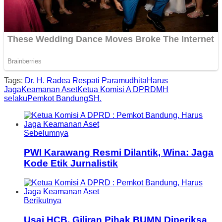
Tags:
Dr. H. Radea Respati Paramudhita
Harus
Jaga
Keamanan Aset
Ketua Komisi A DPRD
MH
selaku
Pemkot Bandung
SH.
Sebelumnya
PWI Karawang Resmi Dilantik, Wina: Jaga
Kode Etik Jurnalistik
Berikutnya
Usai HCB, Giliran Pihak BUMN Diperiksa