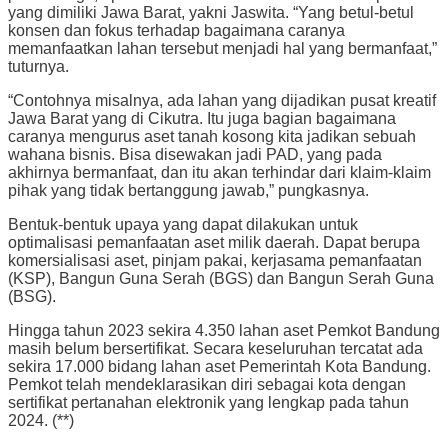
yang dimiliki Jawa Barat, yakni Jaswita. “Yang betul-betul
konsen dan fokus terhadap bagaimana caranya
memanfaatkan lahan tersebut menjadi hal yang bermanfaat,”
tuturnya.
“Contohnya misalnya, ada lahan yang dijadikan pusat kreatif
Jawa Barat yang di Cikutra. Itu juga bagian bagaimana
caranya mengurus aset tanah kosong kita jadikan sebuah
wahana bisnis. Bisa disewakan jadi PAD, yang pada
akhirnya bermanfaat, dan itu akan terhindar dari klaim-klaim
pihak yang tidak bertanggung jawab,” pungkasnya.
Bentuk-bentuk upaya yang dapat dilakukan untuk
optimalisasi pemanfaatan aset milik daerah. Dapat berupa
komersialisasi aset, pinjam pakai, kerjasama pemanfaatan
(KSP), Bangun Guna Serah (BGS) dan Bangun Serah Guna
(BSG).
Hingga tahun 2023 sekira 4.350 lahan aset Pemkot Bandung
masih belum bersertifikat. Secara keseluruhan tercatat ada
sekira 17.000 bidang lahan aset Pemerintah Kota Bandung.
Pemkot telah mendeklarasikan diri sebagai kota dengan
sertifikat pertanahan elektronik yang lengkap pada tahun
2024. (**)