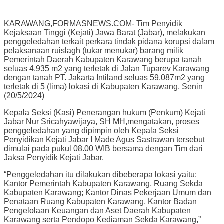
KARAWANG,FORMASNEWS.COM- Tim Penyidik
Kejaksaan Tinggi (Kejati) Jawa Barat (Jabar), melakukan
penggeledahan terkait perkara tindak pidana korupsi dalam
pelaksanaan ruislagh (tukar menukar) barang milik
Pemerintah Daerah Kabupaten Karawang berupa tanah
seluas 4.935 m2 yang terletak di Jalan Tuparev Karawang
dengan tanah PT. Jakarta Intiland seluas 59.087m2 yang
terletak di 5 (lima) lokasi di Kabupaten Karawang, Senin
(20/5/2024)
Kepala Seksi (Kasi) Penerangan hukum (Penkum) Kejati
Jabar Nur Sricahyawijaya, SH MH,mengatakan, proses
penggeledahan yang dipimpin oleh Kepala Seksi
Penyidikan Kejati Jabar I Made Agus Sastrawan tersebut
dimulai pada pukul 08.00 WIB bersama dengan Tim dari
Jaksa Penyidik Kejati Jabar.
“Penggeledahan itu dilakukan dibeberapa lokasi yaitu:
Kantor Pemerintah Kabupaten Karawang, Ruang Sekda
Kabupaten Karawang; Kantor Dinas Pekerjaan Umum dan
Penataan Ruang Kabupaten Karawang, Kantor Badan
Pengelolaan Keuangan dan Aset Daerah Kabupaten
Karawang serta Pendopo Kediaman Sekda Karawang,”