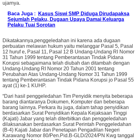
ujarnya.
Baca Juga :
Kasus Siswi SMP Diduga Dirudapaksa
Sejumlah Pelaku, Dugaan Upaya Damai Keluarga
Pelaku Tuai Sorotan
Dikatakannya,penggeledahan ini karena ada dugaan
perbuatan melawan hukum yaitu melanggar Pasal 5, Pasal
12 huruf e, Pasal 11, Pasal 12 B Undang-Undang RI Nomor
31 Tahun 1999 tentang Pemberantasan Tindak Pidana
Korupsi sebagaimana telah diubah dan ditambah dengan
Undang-Undang RI Nomor 20 Tahun 2001 tentang
Perubahan Atas Undang-Undang Nomor 31 Tahun 1999
tentang Pemberantasan Tindak Pidana Korupsi jo Pasal 55
ayat (1) ke-1 KUHP.
“Dari hasil penggeledahan Tim Penyidik menyita beberapa
barang diantaranya Dokumen, Komputer dan beberapa
barang lainnya. Perkara itu juga, dalam tahap penyidikan
berdasarkan Surat Penyidikan Kepala Kejaksaan Tinggi
(Kajati) Jabar yang telah diterbitkan dan penggeledahan
dilaksanakan berdasarkan Surat Perintah Penggeledahan
(B-4) Kajati Jabar dan Penetapan Pengadilan Negeri
Karawang Nomor 80/Pen.Pid.B-GLD/2024/PN Kwg tanggal