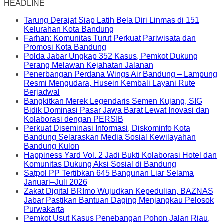
HEADLINE
Tarung Derajat Siap Latih Bela Diri Linmas di 151
Kelurahan Kota Bandung
Farhan: Komunitas Turut Perkuat Pariwisata dan
Promosi Kota Bandung
Polda Jabar Ungkap 352 Kasus, Pemkot Dukung
Perang Melawan Kejahatan Jalanan
Penerbangan Perdana Wings Air Bandung – Lampung
Resmi Mengudara, Husein Kembali Layani Rute
Berjadwal
Bangkitkan Merek Legendaris Semen Kujang, SIG
Bidik Dominasi Pasar Jawa Barat Lewat Inovasi dan
Kolaborasi dengan PERSIB
Perkuat Diseminasi Informasi, Diskominfo Kota
Bandung Selaraskan Media Sosial Kewilayahan
Bandung Kulon
Happiness Yard Vol. 2 Jadi Bukti Kolaborasi Hotel dan
Komunitas Dukung Aksi Sosial di Bandung
Satpol PP Tertibkan 645 Bangunan Liar Selama
Januari–Juli 2026
Zakat Digital BRImo Wujudkan Kepedulian, BAZNAS
Jabar Pastikan Bantuan Daging Menjangkau Pelosok
Purwakarta
Pemkot Usut Kasus Penebangan Pohon Jalan Riau,