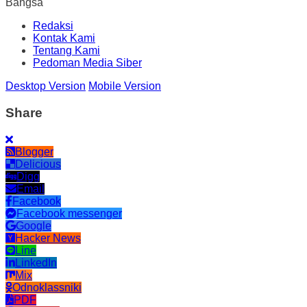
Bangsa
Redaksi
Kontak Kami
Tentang Kami
Pedoman Media Siber
Desktop Version
Mobile Version
Share
Blogger
Delicious
Digg
Email
Facebook
Facebook messenger
Google
Hacker News
Line
LinkedIn
Mix
Odnoklassniki
PDF