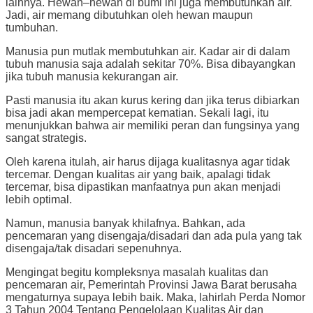
lainnya. Hewan–hewan di bumi ini juga membutuhkan air.
Jadi, air memang dibutuhkan oleh hewan maupun
tumbuhan.
Manusia pun mutlak membutuhkan air. Kadar air di dalam
tubuh manusia saja adalah sekitar 70%. Bisa dibayangkan
jika tubuh manusia kekurangan air.
Pasti manusia itu akan kurus kering dan jika terus dibiarkan
bisa jadi akan mempercepat kematian. Sekali lagi, itu
menunjukkan bahwa air memiliki peran dan fungsinya yang
sangat strategis.
Oleh karena itulah, air harus dijaga kualitasnya agar tidak
tercemar. Dengan kualitas air yang baik, apalagi tidak
tercemar, bisa dipastikan manfaatnya pun akan menjadi
lebih optimal.
Namun, manusia banyak khilafnya. Bahkan, ada
pencemaran yang disengaja/disadari dan ada pula yang tak
disengaja/tak disadari sepenuhnya.
Mengingat begitu kompleksnya masalah kualitas dan
pencemaran air, Pemerintah Provinsi Jawa Barat berusaha
mengaturnya supaya lebih baik. Maka, lahirlah Perda Nomor
3 Tahun 2004 Tentang Pengelolaan Kualitas Air dan