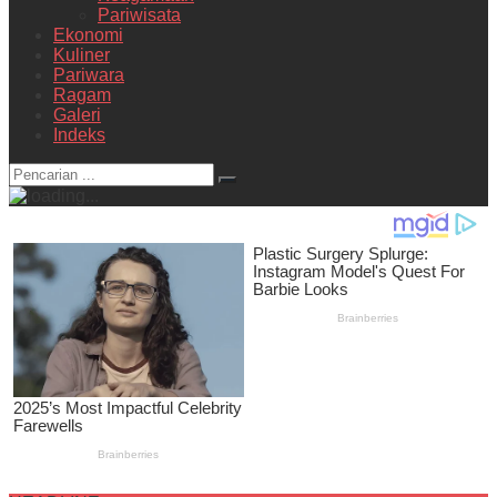
Pariwisata
Ekonomi
Kuliner
Pariwara
Ragam
Galeri
Indeks