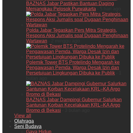
BAZNAS Jabar Pastikan Bantuan Daging
Menjangkau Pelosok Purwakarta
- 5 hari ago
Polda Jabar Tegaskan Pers Mitra Strategis,
Respons Aksi Jurnalis soal Dugaan Penghinaan
Wartawan
- 2 minggu ago
Polemik Tower BTS Protelindo Mengarah ke
Pengawasan Pemda, Warga Desak Izin dan
Persetujuan Lingkungan Dibuka ke Publik
- 1
bulan ago
BAZNAS Jabar Dampingi Gubernur Salurkan
Santunan Korban Kecelakaan KRL–KA Argo
Bromo di Bekasi
- 3 bulan ago
View all
Olahraga
Seni Budaya
Gaya Hidup