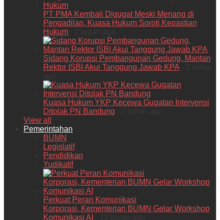
PT PMA Kembali Digugat Meski Menang di
Pengadilan, Kuasa Hukum Soroti Kepastian
Hukum
- 2 bulan ago
Sidang Korupsi Pembangunan Gedung, Mantan
Rektor ISBI Akui Tanggung Jawab KPA
- 2 tahun
ago
Kuasa Hukum YKP Kecewa Gugatan Intervensi
Ditolak PN Bandung
- 2 tahun ago
View all
Pemerintahan
BUMN
Legislatif
Pendidikan
Yudikatif
Perkuat Peran Komunikasi
Korporasi, Kementerian BUMN Gelar Workshop
Komunikasi AI
- 12 bulan ago