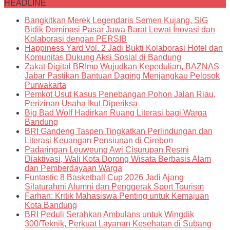
HEADLINE
Bangkitkan Merek Legendaris Semen Kujang, SIG
Bidik Dominasi Pasar Jawa Barat Lewat Inovasi dan
Kolaborasi dengan PERSIB
Happiness Yard Vol. 2 Jadi Bukti Kolaborasi Hotel dan
Komunitas Dukung Aksi Sosial di Bandung
Zakat Digital BRImo Wujudkan Kepedulian, BAZNAS
Jabar Pastikan Bantuan Daging Menjangkau Pelosok
Purwakarta
Pemkot Usut Kasus Penebangan Pohon Jalan Riau,
Perizinan Usaha Ikut Diperiksa
Big Bad Wolf Hadirkan Ruang Literasi bagi Warga
Bandung
BRI Gandeng Taspen Tingkatkan Perlindungan dan
Literasi Keuangan Pensiunan di Cirebon
Padaringan Leuweung Awi Cisurupan Resmi
Diaktivasi, Wali Kota Dorong Wisata Berbasis Alam
dan Pemberdayaan Warga
Funtastic 8 Basketball Cup 2026 Jadi Ajang
Silaturahmi Alumni dan Penggerak Sport Tourism
Farhan: Kritik Mahasiswa Penting untuk Kemajuan
Kota Bandung
BRI Peduli Serahkan Ambulans untuk Wingdik
300/Teknik, Perkuat Layanan Kesehatan di Subang