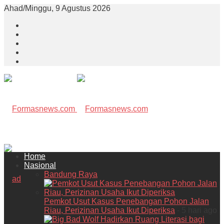
Ahad/Minggu, 9 Agustus 2026
Home
Nasional
Bandung Raya
Pemkot Usut Kasus Penebangan Pohon Jalan
Riau, Perizinan Usaha Ikut Diperiksa
- 5 hari ago