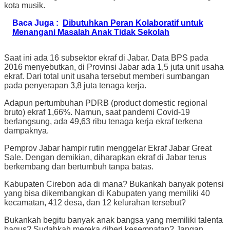
kota musik.
Baca Juga :
Dibutuhkan Peran Kolaboratif untuk
Menangani Masalah Anak Tidak Sekolah
Saat ini ada 16 subsektor ekraf di Jabar. Data BPS pada
2016 menyebutkan, di Provinsi Jabar ada 1,5 juta unit usaha
ekraf. Dari total unit usaha tersebut memberi sumbangan
pada penyerapan 3,8 juta tenaga kerja.
Adapun pertumbuhan PDRB (product domestic regional
bruto) ekraf 1,66%. Namun, saat pandemi Covid-19
berlangsung, ada 49,63 ribu tenaga kerja ekraf terkena
dampaknya.
Pemprov Jabar hampir rutin menggelar Ekraf Jabar Great
Sale. Dengan demikian, diharapkan ekraf di Jabar terus
berkembang dan bertumbuh tanpa batas.
Kabupaten Cirebon ada di mana? Bukankah banyak potensi
yang bisa dikembangkan di Kabupaten yang memiliki 40
kecamatan, 412 desa, dan 12 kelurahan tersebut?
Bukankah begitu banyak anak bangsa yang memiliki talenta
bagus? Sudahkah mereka diberi kesempatan? Jangan