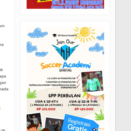
lum
ke
uk
rapa
ngan
ipada
a