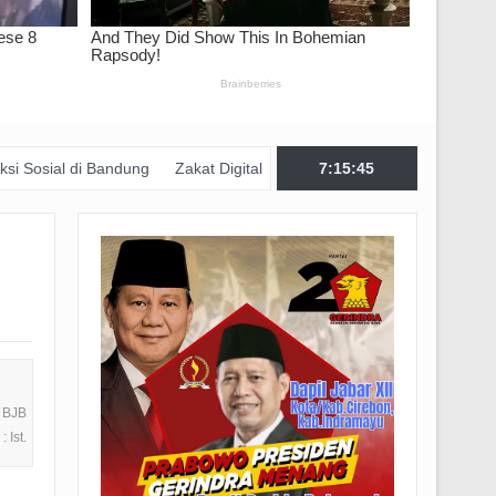
andung
Zakat Digital BRImo Wujudkan Kepedulian, BAZNAS Jabar Pa
7:15:47
k BJB
 Ist.