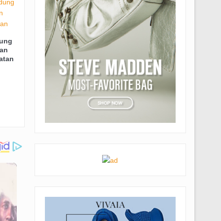
dung
an
atan