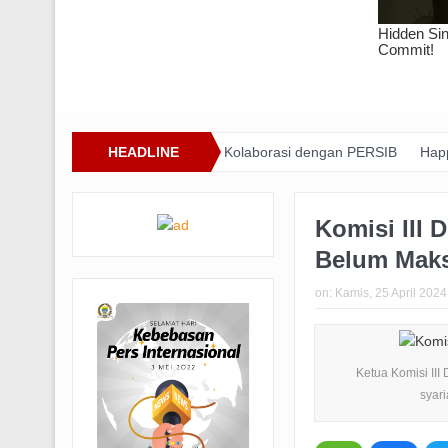
 Lewat Inovasi dan Kolaborasi dengan PERSIB
HEADLINE
Happiness Yard Vol.
Komisi III 
Belum Mak
on:
Kamis, 25 April 2024
Ketua Komisi III
syari