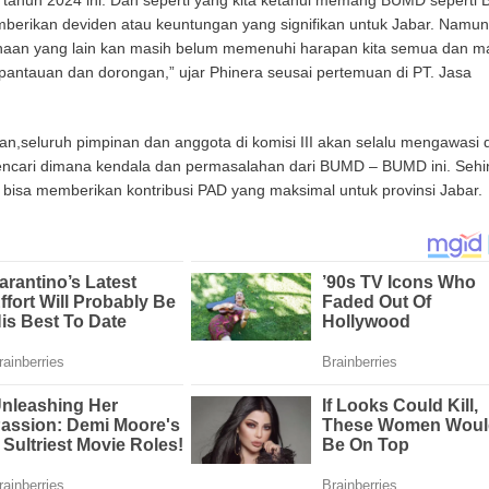
 tahun 2024 ini. Dan seperti yang kita ketahui memang BUMD seperti 
berikan deviden atau keuntungan yang signifikan untuk Jabar. Namun
aan yang lain kan masih belum memenuhi harapan kita semua dan m
antauan dan dorongan,” ujar Phinera seusai pertemuan di PT. Jasa
,seluruh pimpinan dan anggota di komisi III akan selalu mengawasi 
ncari dimana kendala dan permasalahan dari BUMD – BUMD ini. Seh
bisa memberikan kontribusi PAD yang maksimal untuk provinsi Jabar.