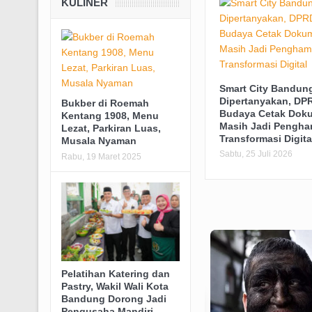
KULINER
Smart City Bandun
Dipertanyakan, DPR
Bukber di Roemah
Budaya Cetak Dok
Kentang 1908, Menu
Masih Jadi Pengha
Lezat, Parkiran Luas,
Transformasi Digita
Musala Nyaman
Sabtu, 25 Juli 2026
Rabu, 19 Maret 2025
Pelatihan Katering dan
Pastry, Wakil Wali Kota
Bandung Dorong Jadi
Pengusaha Mandiri