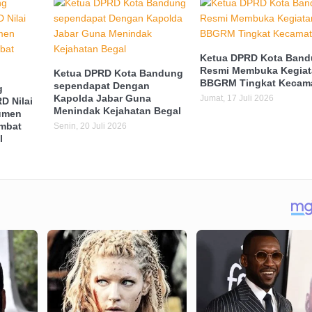
Ketua DPRD Kota Ban
Resmi Membuka Kegiat
Ketua DPRD Kota Bandung
BBGRM Tingkat Kecam
sependapat Dengan
g
Kapolda Jabar Guna
Jumat, 17 Juli 2026
D Nilai
Menindak Kejahatan Begal
umen
mbat
Senin, 20 Juli 2026
l