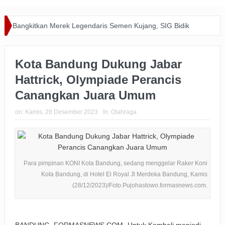
Bangkitkan Merek Legendaris Semen Kujang, SIG Bidik
Dominasi Pasar Jawa Barat Lewat Inovasi dan Kolaborasi
Kota Bandung Dukung Jabar
dengan PERSIB
Hattrick, Olympiade Perancis
Happiness Yard Vol. 2 Jadi Bukti Kolaborasi Hotel dan
Canangkan Juara Umum
Komunitas Dukung Aksi Sosial di Bandung
on:
Kamis, 28 Desember 2023
In:
Olahraga
Zakat Digital BRImo Wujudkan Kepedulian, BAZNAS Jabar
Pastikan Bantuan Daging Menjangkau Pelosok Purwakarta
Pemkot Usut Kasus Penebangan Pohon Jalan Riau,
Para pimpinan KONI Kota Bandung, sedang menggelar Raker Koni
Kota Bandung, di Hotel El Royal Jl Merdeka Bandung, Kamis
Perizinan Usaha Ikut Diperiksa
(28/12/2023)/Foto.Pujohastowo.formasnews.com.
Big Bad Wolf Hadirkan Ruang Literasi bagi Warga Bandung
BRI Gandeng Taspen Tingkatkan Perlindungan dan Literasi