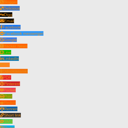
Blogger
Delicious
Digg
Email
Facebook
Facebook messenger
Google
Hacker News
Line
LinkedIn
Mix
Odnoklassniki
PDF
Pinterest
Pocket
Print
Reddit
Renren
Short link
SMS
Skype