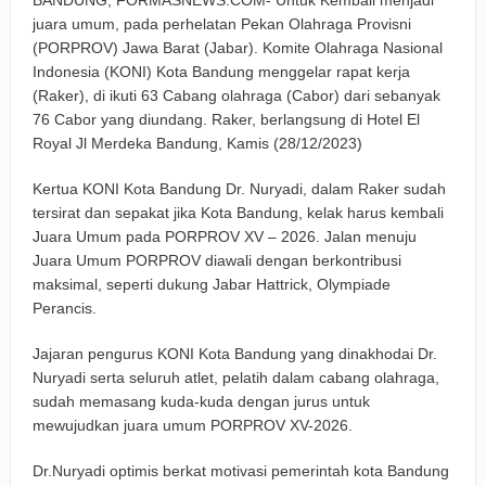
BANDUNG, FORMASNEWS.COM- Untuk Kembali menjadi
Keuangan Pensiunan di Cirebon
juara umum, pada perhelatan Pekan Olahraga Provisni
(PORPROV) Jawa Barat (Jabar). Komite Olahraga Nasional
Padaringan Leuweung Awi Cisurupan Resmi Diaktivasi, Wali
Indonesia (KONI) Kota Bandung menggelar rapat kerja
(Raker), di ikuti 63 Cabang olahraga (Cabor) dari sebanyak
Kota Dorong Wisata Berbasis Alam dan Pemberdayaan
76 Cabor yang diundang. Raker, berlangsung di Hotel El
Royal Jl Merdeka Bandung, Kamis (28/12/2023)
Warga
Funtastic 8 Basketball Cup 2026 Jadi Ajang Silaturahmi
Kertua KONI Kota Bandung Dr. Nuryadi, dalam Raker sudah
tersirat dan sepakat jika Kota Bandung, kelak harus kembali
Alumni dan Penggerak Sport Tourism
Juara Umum pada PORPROV XV – 2026. Jalan menuju
Juara Umum PORPROV diawali dengan berkontribusi
Farhan: Kritik Mahasiswa Penting untuk Kemajuan Kota
maksimal, seperti dukung Jabar Hattrick, Olympiade
Perancis.
Bandung
BRI Peduli Serahkan Ambulans untuk Wingdik 300/Teknik,
Jajaran pengurus KONI Kota Bandung yang dinakhodai Dr.
Nuryadi serta seluruh atlet, pelatih dalam cabang olahraga,
Perkuat Layanan Kesehatan di Subang
sudah memasang kuda-kuda dengan jurus untuk
mewujudkan juara umum PORPROV XV-2026.
Dr.Nuryadi optimis berkat motivasi pemerintah kota Bandung