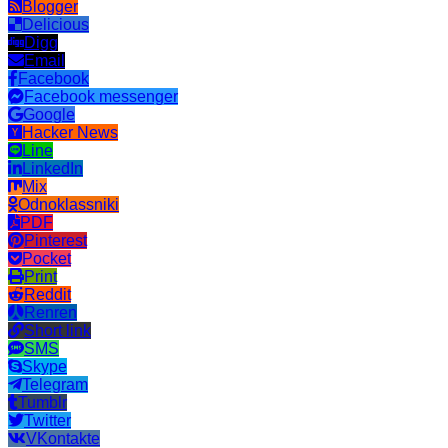
Blogger
Delicious
Digg
Email
Facebook
Facebook messenger
Google
Hacker News
Line
LinkedIn
Mix
Odnoklassniki
PDF
Pinterest
Pocket
Print
Reddit
Renren
Short link
SMS
Skype
Telegram
Tumblr
Twitter
VKontakte