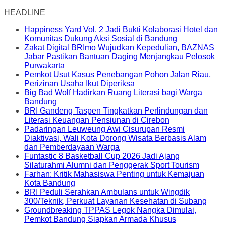
HEADLINE
Happiness Yard Vol. 2 Jadi Bukti Kolaborasi Hotel dan
Komunitas Dukung Aksi Sosial di Bandung
Zakat Digital BRImo Wujudkan Kepedulian, BAZNAS
Jabar Pastikan Bantuan Daging Menjangkau Pelosok
Purwakarta
Pemkot Usut Kasus Penebangan Pohon Jalan Riau,
Perizinan Usaha Ikut Diperiksa
Big Bad Wolf Hadirkan Ruang Literasi bagi Warga
Bandung
BRI Gandeng Taspen Tingkatkan Perlindungan dan
Literasi Keuangan Pensiunan di Cirebon
Padaringan Leuweung Awi Cisurupan Resmi
Diaktivasi, Wali Kota Dorong Wisata Berbasis Alam
dan Pemberdayaan Warga
Funtastic 8 Basketball Cup 2026 Jadi Ajang
Silaturahmi Alumni dan Penggerak Sport Tourism
Farhan: Kritik Mahasiswa Penting untuk Kemajuan
Kota Bandung
BRI Peduli Serahkan Ambulans untuk Wingdik
300/Teknik, Perkuat Layanan Kesehatan di Subang
Groundbreaking TPPAS Legok Nangka Dimulai,
Pemkot Bandung Siapkan Armada Khusus