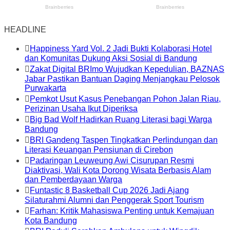
HEADLINE
Happiness Yard Vol. 2 Jadi Bukti Kolaborasi Hotel
dan Komunitas Dukung Aksi Sosial di Bandung
Zakat Digital BRImo Wujudkan Kepedulian, BAZNAS
Jabar Pastikan Bantuan Daging Menjangkau Pelosok
Purwakarta
Pemkot Usut Kasus Penebangan Pohon Jalan Riau,
Perizinan Usaha Ikut Diperiksa
Big Bad Wolf Hadirkan Ruang Literasi bagi Warga
Bandung
BRI Gandeng Taspen Tingkatkan Perlindungan dan
Literasi Keuangan Pensiunan di Cirebon
Padaringan Leuweung Awi Cisurupan Resmi
Diaktivasi, Wali Kota Dorong Wisata Berbasis Alam
dan Pemberdayaan Warga
Funtastic 8 Basketball Cup 2026 Jadi Ajang
Silaturahmi Alumni dan Penggerak Sport Tourism
Farhan: Kritik Mahasiswa Penting untuk Kemajuan
Kota Bandung