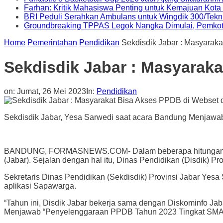
Farhan: Kritik Mahasiswa Penting untuk Kemajuan Kot
BRI Peduli Serahkan Ambulans untuk Wingdik 300/Tekn
Groundbreaking TPPAS Legok Nangka Dimulai, Pemko
Home
Pemerintahan
Pendidikan
Sekdisdik Jabar : Masyarak
Sekdisdik Jabar : Masyarak
on:
Jumat, 26 Mei 2023
In:
Pendidikan
Sekdisdik Jabar, Yesa Sarwedi saat acara Bandung Menjawab
BANDUNG, FORMASNEWS.COM- Dalam beberapa hitungan minggu
(Jabar). Sejalan dengan hal itu, Dinas Pendidikan (Disdik) 
Sekretaris Dinas Pendidikan (Sekdisdik) Provinsi Jabar Ye
aplikasi Sapawarga.
“Tahun ini, Disdik Jabar bekerja sama dengan Diskominfo Ja
Menjawab “Penyelenggaraan PPDB Tahun 2023 Tingkat SMA/S