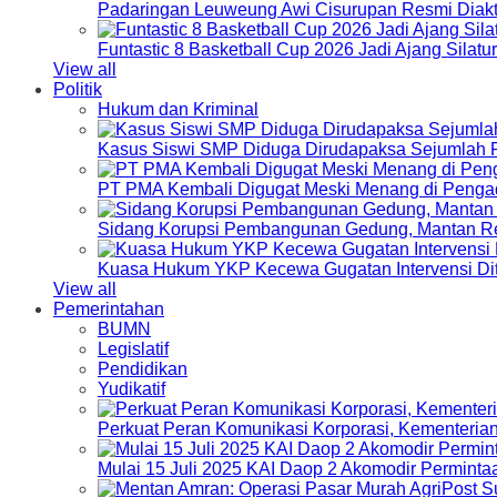
Padaringan Leuweung Awi Cisurupan Resmi Diakt
Funtastic 8 Basketball Cup 2026 Jadi Ajang Silat
View all
Politik
Hukum dan Kriminal
Kasus Siswi SMP Diduga Dirudapaksa Sejumlah P
PT PMA Kembali Digugat Meski Menang di Pengad
Sidang Korupsi Pembangunan Gedung, Mantan Re
Kuasa Hukum YKP Kecewa Gugatan Intervensi Di
View all
Pemerintahan
BUMN
Legislatif
Pendidikan
Yudikatif
Perkuat Peran Komunikasi Korporasi, Kementeri
Mulai 15 Juli 2025 KAI Daop 2 Akomodir Perminta