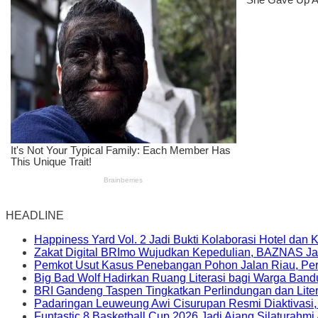
HEADLINE
Happiness Yard Vol. 2 Jadi Bukti Kolaborasi Hotel dan
Zakat Digital BRImo Wujudkan Kepedulian, BAZNAS Ja
Pemkot Usut Kasus Penebangan Pohon Jalan Riau, Peri
Big Bad Wolf Hadirkan Ruang Literasi bagi Warga Ban
BRI Gandeng Taspen Tingkatkan Perlindungan dan Lite
Padaringan Leuweung Awi Cisurupan Resmi Diaktivasi
Funtastic 8 Basketball Cup 2026 Jadi Ajang Silaturahm