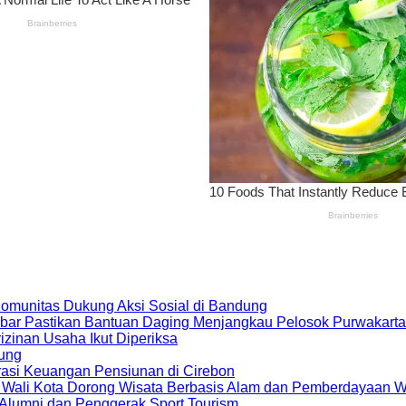
 Komunitas Dukung Aksi Sosial di Bandung
bar Pastikan Bantuan Daging Menjangkau Pelosok Purwakarta
zinan Usaha Ikut Diperiksa
dung
rasi Keuangan Pensiunan di Cirebon
, Wali Kota Dorong Wisata Berbasis Alam dan Pemberdayaan 
i Alumni dan Penggerak Sport Tourism