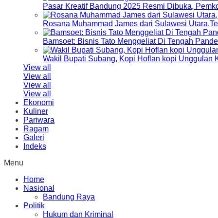
Pasar Kreatif Bandung 2025 Resmi Dibuka, Pemk
Rosana Muhammad James dari Sulawesi Utara,Terp
Bamsoet: Bisnis Tato Menggeliat Di Tengah Pand
Wakil Bupati Subang, Kopi Hoflan kopi Unggulan
View all
View all
View all
View all
Ekonomi
Kuliner
Pariwara
Ragam
Galeri
Indeks
Menu
Home
Nasional
Bandung Raya
Politik
Hukum dan Kriminal