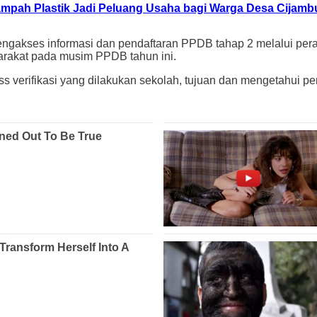
mpah Plastik Jadi Peluang Usaha bagi Warga Desa Cijamb
gakses informasi dan pendaftaran PPDB tahap 2 melalui pera
rakat pada musim PPDB tahun ini.
rifikasi yang dilakukan sekolah, tujuan dan mengetahui pering