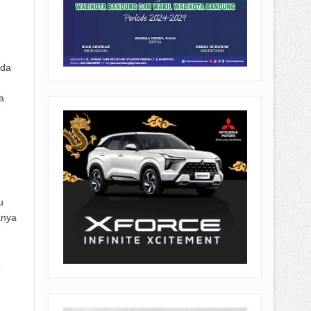
ada
a
u
anya
d