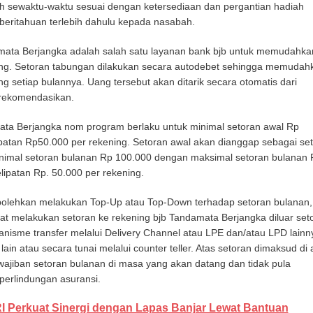
h sewaktu-waktu sesuai dengan ketersediaan dan pergantian hadiah
beritahuan terlebih dahulu kepada nasabah.
amata Berjangka adalah salah satu layanan bank bjb untuk memudahka
g. Setoran tabungan dilakukan secara autodebet sehingga memudah
g setiap bulannya. Uang tersebut akan ditarik secara otomatis dari
 rekomendasikan.
ta Berjangka nom program berlaku untuk minimal setoran awal Rp
patan Rp50.000 per rekening. Setoran awal akan dianggap sebagai se
nimal setoran bulanan Rp 100.000 dengan maksimal setoran bulanan 
ipatan Rp. 50.000 per rekening.
bolehkan melakukan Top-Up atau Top-Down terhadap setoran bulanan,
 melakukan setoran ke rekening bjb Tandamata Berjangka diluar set
nisme transfer melalui Delivery Channel atau LPE dan/atau LPD lainn
lain atau secara tunai melalui counter teller. Atas setoran dimaksud di 
wajiban setoran bulanan di masa yang akan datang dan tidak pula
erlindungan asuransi.
I Perkuat Sinergi dengan Lapas Banjar Lewat Bantuan