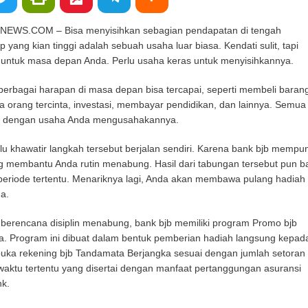
S.COM – Bisa menyisihkan sebagian pendapatan di tengah
 yang kian tinggi adalah sebuah usaha luar biasa. Kendati sulit, tapi
untuk masa depan Anda. Perlu usaha keras untuk menyisihkannya.
rbagai harapan di masa depan bisa tercapai, seperti membeli baran
a orang tercinta, investasi, membayar pendidikan, dan lainnya. Semua 
an dengan usaha Anda mengusahakannya.
rlu khawatir langkah tersebut berjalan sendiri. Karena bank bjb mempu
 membantu Anda rutin menabung. Hasil dari tabungan tersebut pun b
 periode tertentu. Menariknya lagi, Anda akan membawa pulang hadiah
a.
 berencana disiplin menabung, bank bjb memiliki program Promo bjb
. Program ini dibuat dalam bentuk pemberian hadiah langsung kepad
ka rekening bjb Tandamata Berjangka sesuai dengan jumlah setoran
waktu tertentu yang disertai dengan manfaat pertanggungan asuransi
nk.