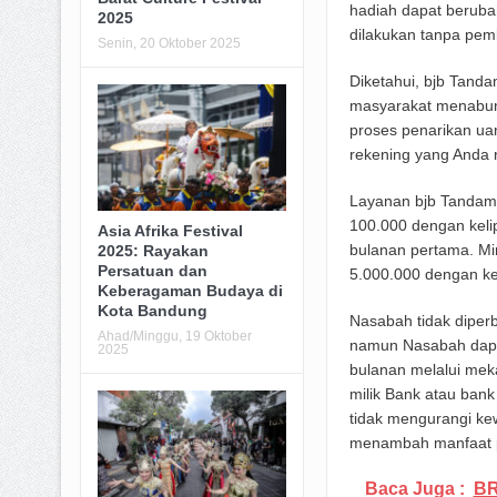
hadiah dapat beruba
2025
dilakukan tanpa pem
Senin, 20 Oktober 2025
Diketahui, bjb Tand
masyarakat menabun
proses penarikan uan
rekening yang Anda
Layanan bjb Tandama
100.000 dengan keli
Asia Afrika Festival
bulanan pertama. Mi
2025: Rayakan
Persatuan dan
5.000.000 dengan kel
Keberagaman Budaya di
Kota Bandung
Nasabah tidak diper
Ahad/Minggu, 19 Oktober
namun Nasabah dapat
2025
bulanan melalui meka
milik Bank atau bank 
tidak mengurangi ke
menambah manfaat p
Baca Juga :
BR