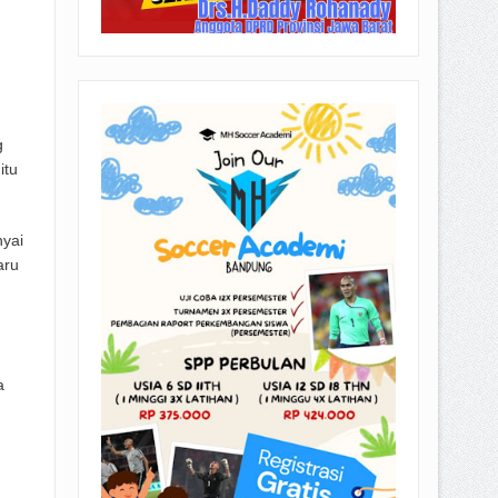
g
itu
nyai
aru
a