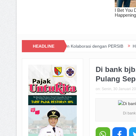
ewat Inovasi dan Kolaborasi dengan PERSIB
HEADLINE
Happiness Yard Vol. 
Di bank bj
Pulang Sep
on:
Senin, 30 Januari 2
Di bank