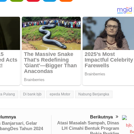
a Pulang
Di bank bjb
epeda Motor
Nabung Berjangka
elumnya
Berikutnya
Atasi Masalah Sampah, Dinas
Banjarsari, Gelar
LH Cimahi Bentuk Program
bangDes Tahun 2024
Pokja Proklim