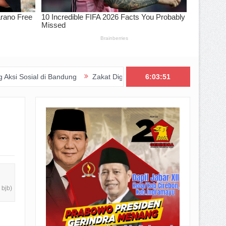
ndung
Zakat Digital BRImo Wujudkan Kepedulian, BAZNAS Jabar P
6:03:53
bjb)