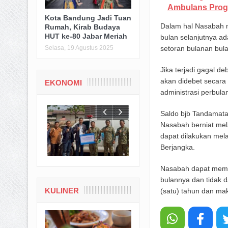
Ambulans Prog
Kota Bandung Jadi Tuan
Dalam hal Nasabah m
Rumah, Kirab Budaya
HUT ke-80 Jabar Meriah
bulan selanjutnya a
Selasa, 19 Agustus 2025
setoran bulanan bul
Jika terjadi gagal d
akan didebet secara 
EKONOMI
administrasi perbula
Saldo bjb Tandamata B
Nasabah berniat mel
dapat dilakukan mela
Berjangka.
Nasabah dapat memili
bulannya dan tidak 
KULINER
(satu) tahun dan mak