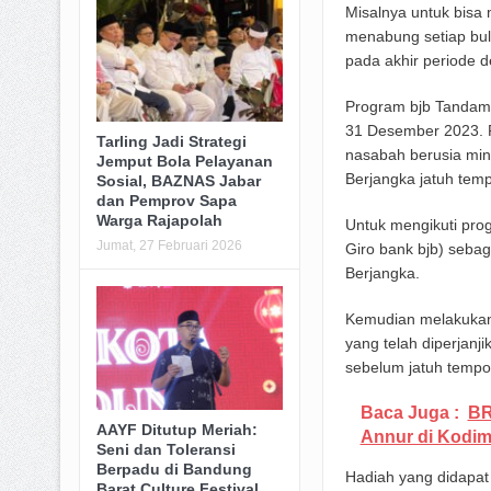
Misalnya untuk bisa
menabung setiap bula
pada akhir periode d
Program bjb Tandama
31 Desember 2023. P
Tarling Jadi Strategi
nasabah berusia min
Jemput Bola Pelayanan
Berjangka jatuh tem
Sosial, BAZNAS Jabar
dan Pemprov Sapa
Warga Rajapolah
Untuk mengikuti pro
Jumat, 27 Februari 2026
Giro bank bjb) seba
Berjangka.
Kemudian melakukan 
yang telah diperjan
sebelum jatuh tempo
Baca Juga :
BR
AAYF Ditutup Meriah:
Annur di Kodi
Seni dan Toleransi
Berpadu di Bandung
Hadiah yang didapat
Barat Culture Festival