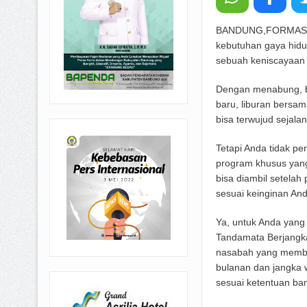
BANDUNG,FORMASNEW
kebutuhan gaya hidup
sebuah keniscayaan 
Dengan menabung, be
baru, liburan bersam
bisa terwujud sejal
Tetapi Anda tidak pe
program khusus yang
bisa diambil setelah
sesuai keinginan And
Ya, untuk Anda yang
Tandamata Berjangka
nasabah yang membu
bulanan dan jangka 
sesuai ketentuan ba