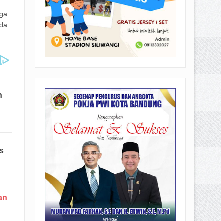
gga
nda
an