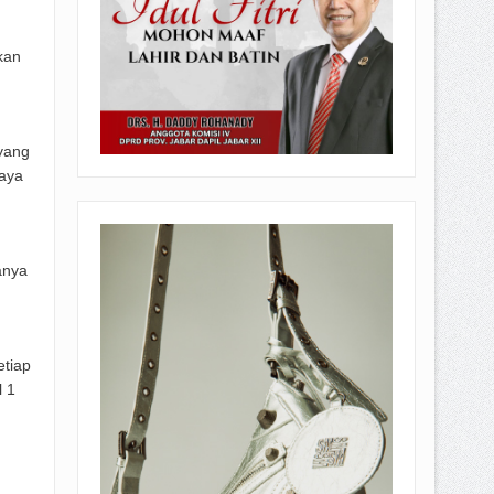
kan
 yang
iaya
anya
etiap
l 1