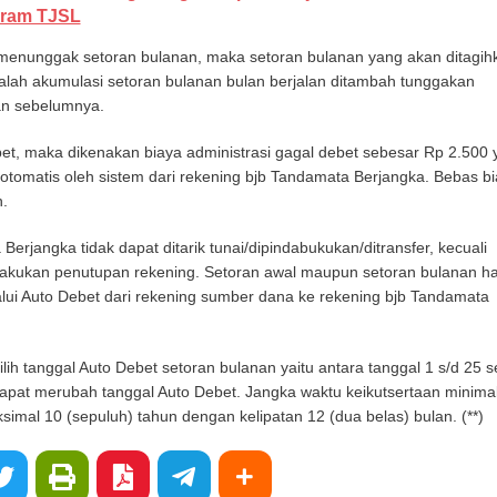
ram TJSL
enunggak setoran bulanan, maka setoran bulanan yang akan ditagih
dalah akumulasi setoran bulanan bulan berjalan ditambah tunggakan
an sebelumnya.
ebet, maka dikenakan biaya administrasi gagal debet sebesar Rp 2.500
otomatis oleh sistem dari rekening bjb Tandamata Berjangka. Bebas b
n.
erjangka tidak dapat ditarik tunai/dipindabukukan/ditransfer, kecuali
akukan penutupan rekening. Setoran awal maupun setoran bulanan h
lui Auto Debet dari rekening sumber dana ke rekening bjb Tandamata
h tanggal Auto Debet setoran bulanan yaitu antara tanggal 1 s/d 25 s
dapat merubah tanggal Auto Debet. Jangka waktu keikutsertaan minima
simal 10 (sepuluh) tahun dengan kelipatan 12 (dua belas) bulan. (**)