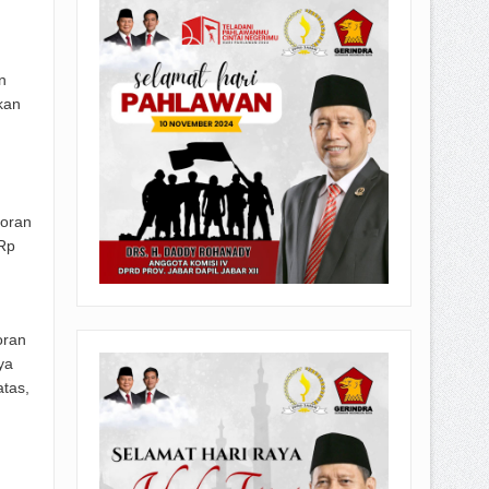
n
kan
toran
Rp
oran
ya
atas,