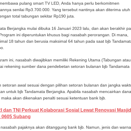
 membawa pulang smart TV LED, Anda hanya perlu berkomitmen
nnya senilai Rp3.700.000. Yang tersebut nantinya akan diterima utuh
engan total tabungan sekitar Rp190 juta.
ta Berjangka mulai dibuka 16 Januari 2023 lalu, dan akan berakhir p
rogram ini diperuntukan khusus bagi nasabah perorangan. Di mana,
imal 18 tahun dan berusia maksimal 64 tahun pada saat bjb Tandamat
po.
gram ini, nasabah diwajibkan memiliki Rekening Utama (Tabungan atau
gai rekening sumber dana pendebetan setoran bulanan bjb Tandamata
setoran awal sesuai dengan pilihan setoran bulanan dan jangka wakt
jikan untuk bjb Tandamata Berjangka. Apabila nasabah mencairkan dan
 maka akan dikenakan penalti sesuai ketentuan bank bjb.
I dan TNI Perkuat Kolaborasi Sosial Lewat Renovasi Masji
m 0605 Subang
 nasabah pajaknya akan ditanggung bank bjb. Namun, jenis dan warna