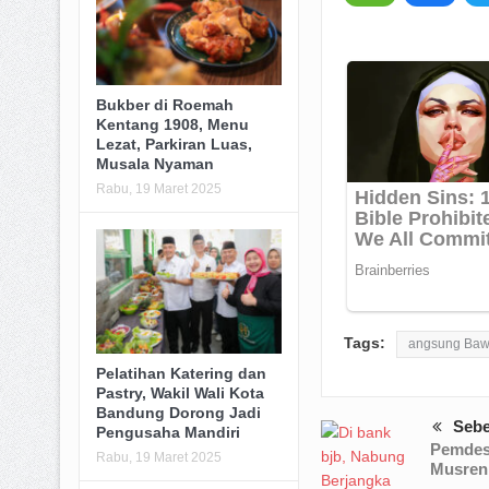
Bukber di Roemah
Kentang 1908, Menu
Lezat, Parkiran Luas,
Musala Nyaman
Rabu, 19 Maret 2025
Tags:
angsung Baw
Pelatihan Katering dan
Pastry, Wakil Wali Kota
Bandung Dorong Jadi
Seb
Pengusaha Mandiri
Pemdes 
Rabu, 19 Maret 2025
Musren